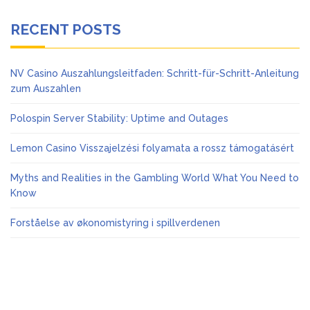
RECENT POSTS
NV Casino Auszahlungsleitfaden: Schritt-für-Schritt-Anleitung
zum Auszahlen
Polospin Server Stability: Uptime and Outages
Lemon Casino Visszajelzési folyamata a rossz támogatásért
Myths and Realities in the Gambling World What You Need to
Know
Forståelse av økonomistyring i spillverdenen