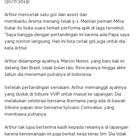
(30/7/2019).
Arthur mencetak satu gol dan assist dan
membantu Arema menang telak 5-1. Mantan pemain Mitra
Kukar itu buka suara terkait performa apik di laga tersebut.
“Saya bangga dengan pertandingan ini karena ada Papa saya
yang nonton langsung. Hari ini bisa cetak gol juga untuk dia,”
kata Arthur.
Arthur didampingi ayahnya, Marcio Nunes, yang baru kali ini
datang dari Brasil, sejak bulan lalu. Rencananya hingga akhir
tahun dia menemani putranya di Indonesia.
Setelah pertandingan semalam, Arthur memanggil ayahnya
yang duduk di tribune VVIP untuk masuk ke lapangan. Dia
melakukan selebrasi bersama Aremania yang ada di bawah
tribune papan skor bersama Sylvano Comvalius, yang
membawa putranya.
Arthur tak lupa berterima kasih kepada rekannya di lapangan
karena kemenangan ini juga berkat kerja keras tim. Dia tidak