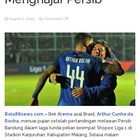
Godz Casino: Τα κορυφαία
August 3, 2026
slots και οι δυνατότητες που αξίζει να
on
August 1, 2019
Comments Off
δοκιμάσετε
Kehadiran
NV Casino
August 6, 2026
Sang
Auszahlungsleitfaden: Schritt-für-Schritt-
Ayah
Anleitung zum Auszahlen
Jadi
Kunci
Permainan
Apik
Arthur
Cunha
Saat
Menghajar
Persib
Bola88news.com
–
Bek
Arema
asal Brasil,
Arthur Cunha da
Rocha
, menuai pujian setelah pertandingan melawan Persib
Bandung dalam laga tunda pekan keempat Shopee Liga 1 di
Stadion Kanjuruhan, Kabupaten Malang, Selasa malam