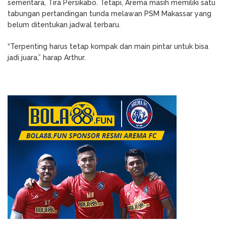
sementara, Tira Persikabo. Tetapi, Arema masih memiliki satu
tabungan pertandingan tunda melawan PSM Makassar yang
belum ditentukan jadwal terbaru.
“Terpenting harus tetap kompak dan main pintar untuk bisa
jadi juara,” harap Arthur.