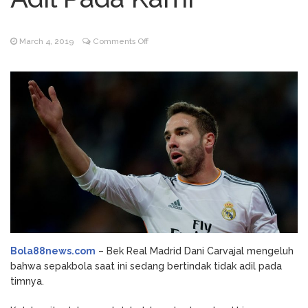
Godz Casino: Τα κορυφαία
August 3, 2026
slots και οι δυνατότητες που αξίζει να
on
March 4, 2019
Comments Off
δοκιμάσετε
Keluhan
NV Casino
August 6, 2026
Carvajal
Auszahlungsleitfaden: Schritt-für-Schritt-
Usai
Anleitung zum Auszahlen
Madrid
Dipecundangi
Barca:
Sepakbola
Tidak
Adil
Pada
Kami
Bola88news.com
– Bek Real Madrid Dani Carvajal mengeluh
bahwa sepakbola saat ini sedang bertindak tidak adil pada
timnya.