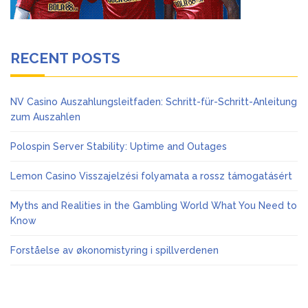
RECENT POSTS
NV Casino Auszahlungsleitfaden: Schritt-für-Schritt-Anleitung
zum Auszahlen
Polospin Server Stability: Uptime and Outages
Lemon Casino Visszajelzési folyamata a rossz támogatásért
Myths and Realities in the Gambling World What You Need to
Know
Forståelse av økonomistyring i spillverdenen