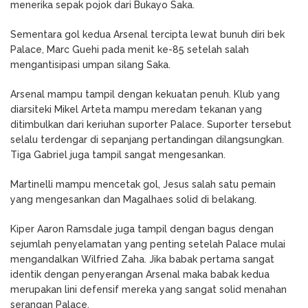
menerika sepak pojok dari Bukayo Saka.
Sementara gol kedua Arsenal tercipta lewat bunuh diri bek
Palace, Marc Guehi pada menit ke-85 setelah salah
mengantisipasi umpan silang Saka.
Arsenal mampu tampil dengan kekuatan penuh. Klub yang
diarsiteki Mikel Arteta mampu meredam tekanan yang
ditimbulkan dari keriuhan suporter Palace. Suporter tersebut
selalu terdengar di sepanjang pertandingan dilangsungkan.
Tiga Gabriel juga tampil sangat mengesankan.
Martinelli mampu mencetak gol, Jesus salah satu pemain
yang mengesankan dan Magalhaes solid di belakang.
Kiper Aaron Ramsdale juga tampil dengan bagus dengan
sejumlah penyelamatan yang penting setelah Palace mulai
mengandalkan Wilfried Zaha. Jika babak pertama sangat
identik dengan penyerangan Arsenal maka babak kedua
merupakan lini defensif mereka yang sangat solid menahan
serangan Palace.