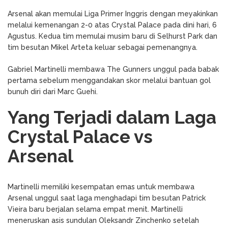
Arsenal akan memulai Liga Primer Inggris dengan meyakinkan
melalui kemenangan 2-0 atas Crystal Palace pada dini hari, 6
Agustus. Kedua tim memulai musim baru di Selhurst Park dan
tim besutan Mikel Arteta keluar sebagai pemenangnya.
Gabriel Martinelli membawa The Gunners unggul pada babak
pertama sebelum menggandakan skor melalui bantuan gol
bunuh diri dari Marc Guehi.
Yang Terjadi dalam Laga
Crystal Palace vs
Arsenal
Martinelli memiliki kesempatan emas untuk membawa
Arsenal unggul saat laga menghadapi tim besutan Patrick
Vieira baru berjalan selama empat menit. Martinelli
meneruskan asis sundulan Oleksandr Zinchenko setelah