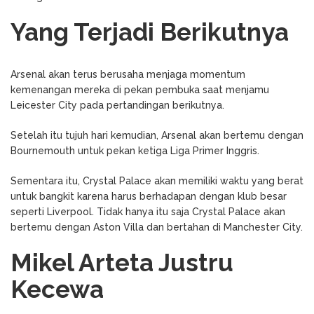
Yang Terjadi Berikutnya
Arsenal akan terus berusaha menjaga momentum
kemenangan mereka di pekan pembuka saat menjamu
Leicester City pada pertandingan berikutnya.
Setelah itu tujuh hari kemudian, Arsenal akan bertemu dengan
Bournemouth untuk pekan ketiga Liga Primer Inggris.
Sementara itu, Crystal Palace akan memiliki waktu yang berat
untuk bangkit karena harus berhadapan dengan klub besar
seperti Liverpool. Tidak hanya itu saja Crystal Palace akan
bertemu dengan Aston Villa dan bertahan di Manchester City.
Mikel Arteta Justru
Kecewa