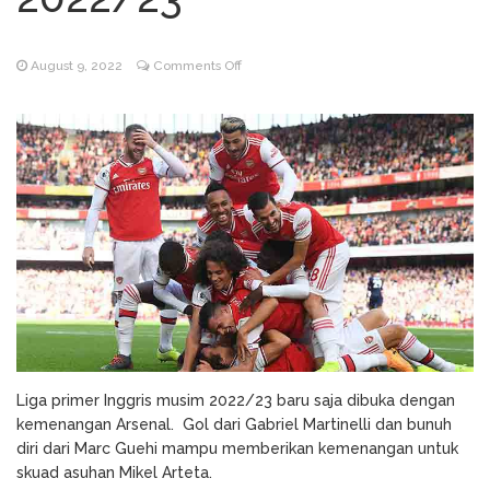
Godz Casino: Τα κορυφαία
August 3, 2026
slots και οι δυνατότητες που αξίζει να
on
August 9, 2022
Comments Off
δοκιμάσετε
Kemenangan
NV Casino
August 6, 2026
Arsenal
Auszahlungsleitfaden: Schritt-für-Schritt-
Menjadi
Anleitung zum Auszahlen
Pembuka
Liga
Primer
Inggris
Musim
2022/23
Liga primer Inggris musim 2022/23 baru saja dibuka dengan
kemenangan Arsenal. Gol dari Gabriel Martinelli dan bunuh
diri dari Marc Guehi mampu memberikan kemenangan untuk
skuad asuhan Mikel Arteta.