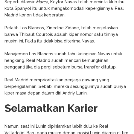
Seperti dilansir
Marca
, Keylor Navas telah meminta klub ibu
kota Spanyol itu untuk mengakomodasi kepergiannya. Real
Madrid konon tidak keberatan.
Pelatih Los Blancos, Zinedine Zidane, telah menjelaskan
bahwa Thibaut Courtois adalah kiper nomor satu timnya
musim ini. Fakta itu tidak bisa diterima Navas.
Manajemen Los Blancos sudah tahu keinginan Navas untuk
hengkang. Real Madrid sudah mencari kemungkinan
pengganti jika dia pergi sebelum bursa transfer ditutup.
Real Madrid memprioritaskan penjaga gawang yang
berpengalaman. Sebab, mereka sesungguhnya sudah punya
kiper masa depan dalam diri Andriy Lunin.
Selamatkan Karier
Namun, saat ini Lunin dipinjamkan lebih dulu ke Real
Valladolid. Baru pada musim depan, posisi Lunin dijamin di tim