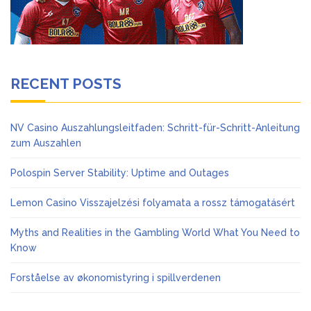
RECENT POSTS
NV Casino Auszahlungsleitfaden: Schritt-für-Schritt-Anleitung
zum Auszahlen
Polospin Server Stability: Uptime and Outages
Lemon Casino Visszajelzési folyamata a rossz támogatásért
Myths and Realities in the Gambling World What You Need to
Know
Forståelse av økonomistyring i spillverdenen