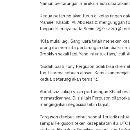
Namun pertarungan mereka mesti dibatalkan k
Kedua petarung akan turun di kelas ringan dal
Manajer Khabib, Ali Abdelaziz, mengunggah fo
tangani kliennya pada Senin (25/11/2019) mela
“Kita mulai lagi. Sang juara telah meneken k
orang itu meminta pertarungan dan dia kini m
Brooklyn sekali lagi. Yang ini untuk fans,” cuit 
“Sudah pasti Tony Ferguson tidak bisa direme
turut karena sebuah alasan. Kami akan menjala
kedua petarung akan terus fit.”
Abdelaziz cukup yakin pertarungan Khabib vs
memastikannya. Di sisi lain Ferguson dilapor
menginginkan negosiasi lebih lanjut.
Ferguson disebut-sebut sangat tertarik untuk
sampai Ferguson teken kesepakatan itu, UFC
sedang dikerjakan. Demikian diwartakan
Metro