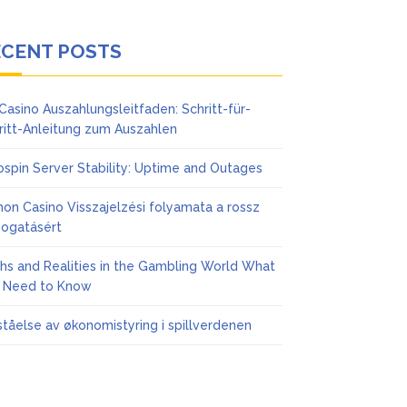
ECENT POSTS
Casino Auszahlungsleitfaden: Schritt-für-
ritt-Anleitung zum Auszahlen
ospin Server Stability: Uptime and Outages
on Casino Visszajelzési folyamata a rossz
ogatásért
hs and Realities in the Gambling World What
 Need to Know
ståelse av økonomistyring i spillverdenen