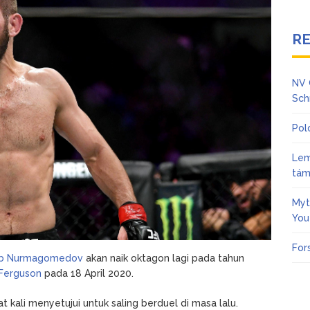
R
NV 
Sch
Pol
Lem
tám
Myt
You
For
ib Nurmagomedov
akan naik oktagon lagi pada tahun
Ferguson
pada 18 April 2020.
ali menyetujui untuk saling berduel di masa lalu.