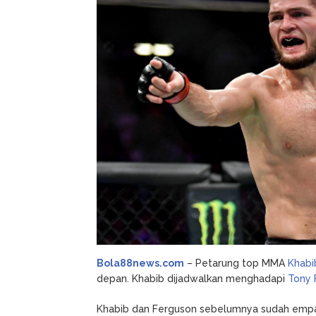
Ferguson
Tarung
18
April
2020
Bola88news.com
– Petarung top MMA
Khab
depan. Khabib dijadwalkan menghadapi
Tony 
Khabib dan Ferguson sebelumnya sudah empat k