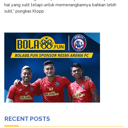
hal yang sulit tetapi untuk memenangkannya bahkan lebih
sulit,” pungkas Klopp
RECENT POSTS