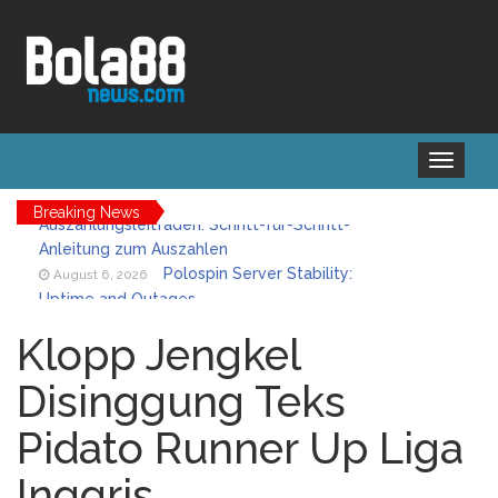
Toggle
NV Casino
August 6, 2026
navigation
Auszahlungsleitfaden: Schritt-für-Schritt-
Breaking News
Anleitung zum Auszahlen
Polospin Server Stability:
August 6, 2026
Uptime and Outages
Lemon Casino
August 6, 2026
Klopp Jengkel
Visszajelzési folyamata a rossz
támogatásért
Disinggung Teks
Myths and Realities in the
August 6, 2026
Gambling World What You Need to Know
Pidato Runner Up Liga
Forståelse av
August 4, 2026
Inggris
økonomistyring i spillverdenen