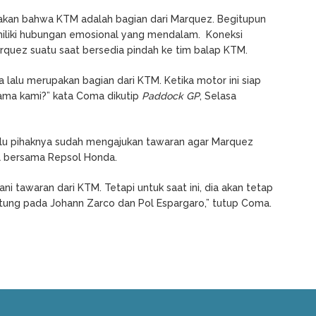
akan bahwa KTM adalah bagian dari Marquez. Begitupun
miliki hubungan emosional yang mendalam. Koneksi
quez suatu saat bersedia pindah ke tim balap KTM.
lalu merupakan bagian dari KTM. Ketika motor ini siap
sama kami?” kata Coma dikutip
Paddock GP
, Selasa
lu pihaknya sudah mengajukan tawaran agar Marquez
l bersama Repsol Honda.
ni tawaran dari KTM. Tetapi untuk saat ini, dia akan tetap
ng pada Johann Zarco dan Pol Espargaro,” tutup Coma.