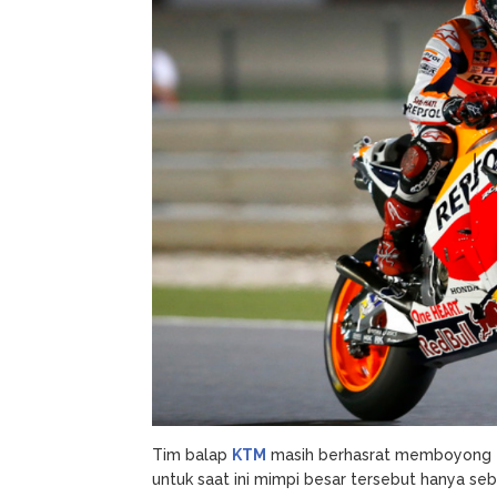
Marc
Marquez
Tim balap
KTM
masih berhasrat memboyong
untuk saat ini mimpi besar tersebut hanya se