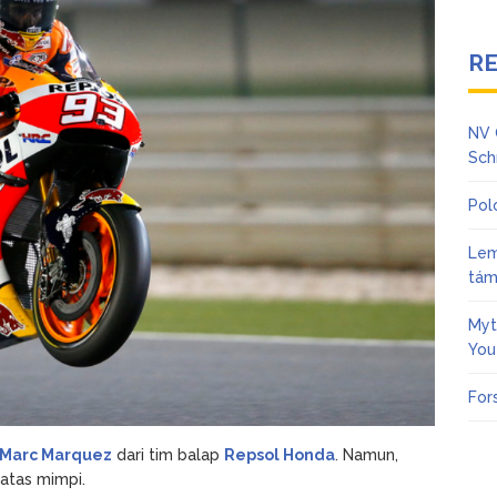
R
NV 
Sch
Pol
Lem
tám
Myt
You
For
Marc Marquez
dari tim balap
Repsol Honda
. Namun,
batas mimpi.