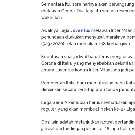
Sementara itu, sore harinya akan berlangsung
melawan Genoa. Dua laga itu secara resmi m
waktu lain.
Awalnya, laga
Juventus
melawan Inter Milan 
penundaan dilakukan menyusul maraknya penye
(5/3/2020) telah memakan 148 korban jiwa.
Keputusan soal jadwal baru terus menjadi wa
Corona di Italia, yang menyebabkan sejumlah 
antara Juventus kontra Inter Milan juga jadi p
Pemerintah Italia baru memutuskan pada Rabu 
dimainkan secara tertutup atau tanpa penonto
Lega Serie A kemudian harus memutuskan apa
reguler, yang akan membuat pekan ke-27 Liga 
Opsi lain adalah melanjutkan jadwal pertand
jadwal pertandingan pekan ke-26 Liga Italia, y