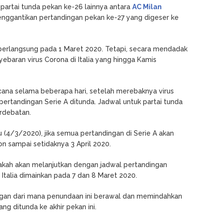
 partai tunda pekan ke-26 lainnya antara
AC Milan
enggantikan pertandingan pekan ke-27 yang digeser ke
berlangsung pada 1 Maret 2020. Tetapi, secara mendadak
baran virus Corona di Italia yang hingga Kamis
cana selama beberapa hari, setelah merebaknya virus
pertandingan Serie A ditunda. Jadwal untuk partai tunda
erdebatan.
(4/3/2020), jika semua pertandingan di Serie A akan
n sampai setidaknya 3 April 2020.
kah akan melanjutkan dengan jadwal pertandingan
Italia dimainkan pada 7 dan 8 Maret 2020.
ingan dari mana penundaan ini berawal dan memindahkan
ang ditunda ke akhir pekan ini.