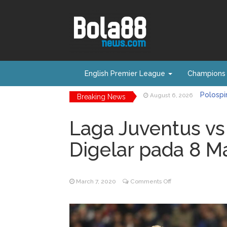
English Premier League
Champions
Breaking News
Lemon C
August 6, 2026
Myths a
August 6, 2026
Forståe
Laga Juventus vs
August 4, 2026
Godz Cas
August 3, 2026
Digelar pada 8 M
Πώς να ξ
August 3, 2026
Polospi
August 6, 2026
on
March 7, 2020
Comments Off
Laga
Juventus
vs
Inter