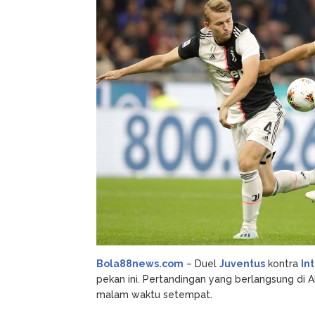
Milan
Resmi
Digelar
pada
8
Maret
2020
Bola88news.com
– Duel
Juventus
kontra
In
pekan ini. Pertandingan yang berlangsung di A
malam waktu setempat.