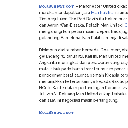
Bola88news.com
– Manchester United dikab
mereka mendapatkan jasa
Ivan Rakitic
. Ini un
Tim berjulukan The Red Devils itu belum puas
dan Aaron Wan-Bissaka. Pelatih Man United,
O
mengarungi kompetisi musim depan. Baca juga
gelandang Barcelona, Ivan Rakitic, menjadi sa
Dihimpun dari sumber berbeda, Goal menyeb
gelandang 31 tahun itu. Kali ini, Man United m
Angka itu meningkat dari penawaran yang di
mulai sibuk pada bursa transfer musim panas i
penggemar berat talenta pemain Kroasia ters
menunjukkan ketertarikannya kepada Rakitic 
NGolo Kante dalam pertandingan Perancis vs Kr
Juli 2018. Peluang Man United cukup terbuka. 
dan saat ini negosiasi masih berlangsung.
Bola88news.com
–