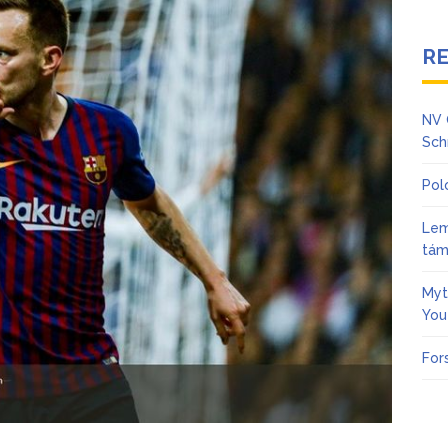
R
NV 
Sch
Pol
Lem
tám
Myt
You
For