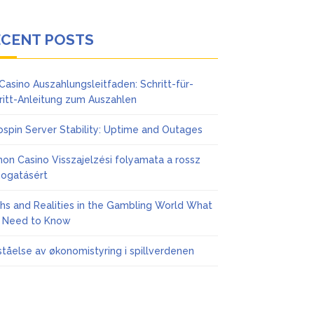
ECENT POSTS
Casino Auszahlungsleitfaden: Schritt-für-
ritt-Anleitung zum Auszahlen
ospin Server Stability: Uptime and Outages
on Casino Visszajelzési folyamata a rossz
ogatásért
hs and Realities in the Gambling World What
 Need to Know
ståelse av økonomistyring i spillverdenen