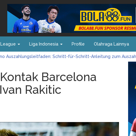
 League
Liga Indonesia
Profile
Olahraga Lainnya
n Server Stability: Uptime and Outages
asino Visszajelzési folyamata a rossz támogatásért
nd Realities in the Gambling World What You Need to Know
 Kontak Barcelona
lse av økonomistyring i spillverdenen
van Rakitic
ino: Τα κορυφαία slots και οι δυνατότητες που αξίζει να δοκιμάσετε
no Auszahlungsleitfaden: Schritt-für-Schritt-Anleitung zum Ausza