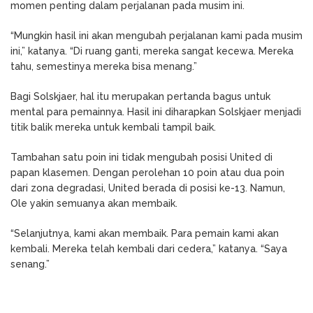
momen penting dalam perjalanan pada musim ini.
“Mungkin hasil ini akan mengubah perjalanan kami pada musim
ini,” katanya. “Di ruang ganti, mereka sangat kecewa. Mereka
tahu, semestinya mereka bisa menang.”
Bagi Solskjaer, hal itu merupakan pertanda bagus untuk
mental para pemainnya. Hasil ini diharapkan Solskjaer menjadi
titik balik mereka untuk kembali tampil baik.
Tambahan satu poin ini tidak mengubah posisi United di
papan klasemen. Dengan perolehan 10 poin atau dua poin
dari zona degradasi, United berada di posisi ke-13. Namun,
Ole yakin semuanya akan membaik.
“Selanjutnya, kami akan membaik. Para pemain kami akan
kembali. Mereka telah kembali dari cedera,” katanya. “Saya
senang.”