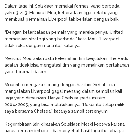
Dalam laga ini, Solskjaer memakai formasi yang berbeda,
yakni 3-4-3. Menurut Mou, keberadaan tiga bek itu yang
membuat permainan Liverpool tak berjalan dengan baik.
“Dengan keterbatasan pemain yang mereka punya, United
memainkan strategi yang berbeda,” kata Mou. “Liverpool
tidak suka dengan menu itu,” katanya.
Menurut Mou, salah satu kelemahan tim berjulukan The Reds
adalah tidak bisa mengatasi tim yang memainkan pertahanan
yang teramat dalam.
Mourinho mengaku senang dengan hasil ini. Sebab, dia
mengatakan Liverpool gagal menang dalam sembilan kali
laga yang dimainkan. Hanya Chelsea, pada musim
2004/2005, yang bisa melakukannya. “Rekor itu tetap milik
saya bersama Chelsea,” katanya sambil tersenyum.
Kegembiraan lain dirasakan Solskjaer. Meski kecewa karena
harus bermain imbang, dia menyebut hasil laga itu sebagai