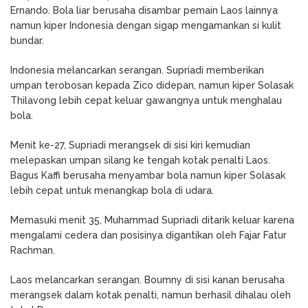
Ernando. Bola liar berusaha disambar pemain Laos lainnya
namun kiper Indonesia dengan sigap mengamankan si kulit
bundar.
Indonesia melancarkan serangan. Supriadi memberikan
umpan terobosan kepada Zico didepan, namun kiper Solasak
Thilavong lebih cepat keluar gawangnya untuk menghalau
bola.
Menit ke-27, Supriadi merangsek di sisi kiri kemudian
melepaskan umpan silang ke tengah kotak penalti Laos.
Bagus Kaffi berusaha menyambar bola namun kiper Solasak
lebih cepat untuk menangkap bola di udara.
Memasuki menit 35, Muhammad Supriadi ditarik keluar karena
mengalami cedera dan posisinya digantikan oleh Fajar Fatur
Rachman.
Laos melancarkan serangan. Boumny di sisi kanan berusaha
merangsek dalam kotak penalti, namun berhasil dihalau oleh