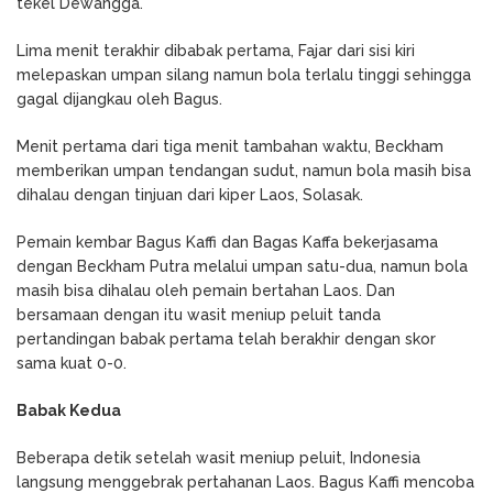
tekel Dewangga.
Lima menit terakhir dibabak pertama, Fajar dari sisi kiri
melepaskan umpan silang namun bola terlalu tinggi sehingga
gagal dijangkau oleh Bagus.
Menit pertama dari tiga menit tambahan waktu, Beckham
memberikan umpan tendangan sudut, namun bola masih bisa
dihalau dengan tinjuan dari kiper Laos, Solasak.
Pemain kembar Bagus Kaffi dan Bagas Kaffa bekerjasama
dengan Beckham Putra melalui umpan satu-dua, namun bola
masih bisa dihalau oleh pemain bertahan Laos. Dan
bersamaan dengan itu wasit meniup peluit tanda
pertandingan babak pertama telah berakhir dengan skor
sama kuat 0-0.
Babak Kedua
Beberapa detik setelah wasit meniup peluit, Indonesia
langsung menggebrak pertahanan Laos. Bagus Kaffi mencoba