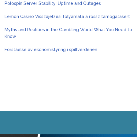
Polospin Server Stability: Uptime and Outages
Lemon Casino Visszajelzési folyamata a rossz támogatásért
Myths and Realities in the Gambling World What You Need to
Know
Forståelse av økonomistyring i spillverdenen