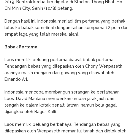
2019. Bentrok kedua tim digelar di Stadion Thong Nhat, Ho
Chi Minh City, Senin (12/8) petang.
Dengan hasil ini, Indonesia menjadi tim pertama yang berhak
lolos ke babak semi-final dengan raihan sempurna 12 poin dari
empat laga yang telah mereka jalani.
Babak Pertama
Laos memiliki peluang pertama diawal babak pertama.
Tendangan bebas yang dilepaskan oleh Chony Wenpaseth
arahnya masih menjauh dari gawang yang dikawal oleh
Ernando Ari.
Indonesia mencoba membangun serangan ke pertahanan
Laos. David Maulana memberikan umpan jarak jauh dari
tengah ke dalam kotak penalti lawan, namun bola gagal
dijangkau oleh Bagus Kaffi.
Laos memiliki peluang berbahaya. Tendangan bebas yang
dilepaskan oleh Wenpaseth memantul tanah dan diblok oleh