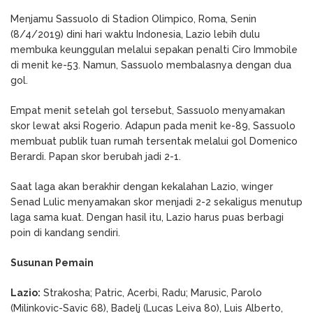
Menjamu Sassuolo di Stadion Olimpico, Roma, Senin
(8/4/2019) dini hari waktu Indonesia, Lazio lebih dulu
membuka keunggulan melalui sepakan penalti Ciro Immobile
di menit ke-53. Namun, Sassuolo membalasnya dengan dua
gol.
Empat menit setelah gol tersebut, Sassuolo menyamakan
skor lewat aksi Rogerio. Adapun pada menit ke-89, Sassuolo
membuat publik tuan rumah tersentak melalui gol Domenico
Berardi. Papan skor berubah jadi 2-1.
Saat laga akan berakhir dengan kekalahan Lazio, winger
Senad Lulic menyamakan skor menjadi 2-2 sekaligus menutup
laga sama kuat. Dengan hasil itu, Lazio harus puas berbagi
poin di kandang sendiri.
Susunan Pemain
Lazio:
Strakosha; Patric, Acerbi, Radu; Marusic, Parolo
(Milinkovic-Savic 68), Badelj (Lucas Leiva 80), Luis Alberto,