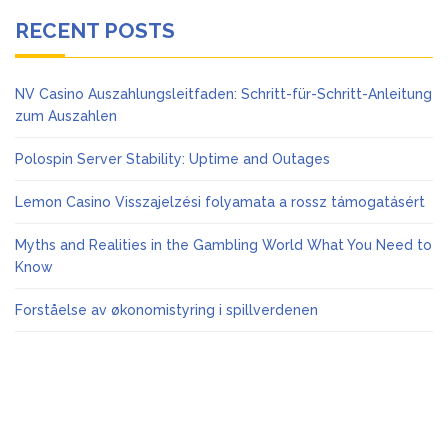
RECENT POSTS
NV Casino Auszahlungsleitfaden: Schritt-für-Schritt-Anleitung
zum Auszahlen
Polospin Server Stability: Uptime and Outages
Lemon Casino Visszajelzési folyamata a rossz támogatásért
Myths and Realities in the Gambling World What You Need to
Know
Forståelse av økonomistyring i spillverdenen