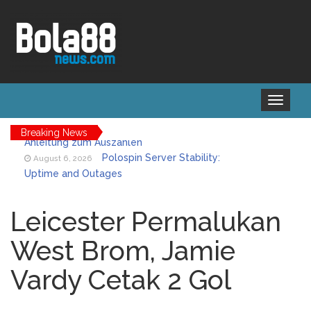
Toggle
navigation
Breaking News
Polospin Server Stability:
August 6, 2026
Uptime and Outages
Lemon Casino
August 6, 2026
Visszajelzési folyamata a rossz
Leicester Permalukan
támogatásért
West Brom, Jamie
Myths and Realities in the
August 6, 2026
Gambling World What You Need to Know
Vardy Cetak 2 Gol
Forståelse av
August 4, 2026
økonomistyring i spillverdenen