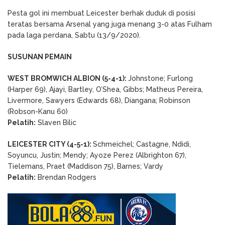
Pesta gol ini membuat Leicester berhak duduk di posisi
teratas bersama Arsenal yang juga menang 3-0 atas Fulham
pada laga perdana, Sabtu (13/9/2020).
SUSUNAN PEMAIN
WEST BROMWICH ALBION (5-4-1):
Johnstone; Furlong
(Harper 69), Ajayi, Bartley, O’Shea, Gibbs; Matheus Pereira,
Livermore, Sawyers (Edwards 68), Diangana; Robinson
(Robson-Kanu 60)
Pelatih:
Slaven Bilic
LEICESTER CITY (4-5-1):
Schmeichel; Castagne, Ndidi,
Soyuncu, Justin; Mendy; Ayoze Perez (Albrighton 67),
Tielemans, Praet (Maddison 75), Barnes; Vardy
Pelatih:
Brendan Rodgers