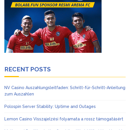
RECENT POSTS
NV Casino Auszahlungsleitfaden: Schritt-für-Schritt-Anleitung
zum Auszahlen
Polospin Server Stability: Uptime and Outages
Lemon Casino Visszajelzési folyamata a rossz támogatásért