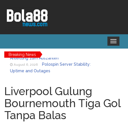
Toggle
navigation
Breaking News
Polospin Server Stability:
August 6, 2026
Uptime and Outages
Lemon Casino
August 6, 2026
Visszajelzési folyamata a rossz
Liverpool Gulung
támogatásért
Bournemouth Tiga Gol
Myths and Realities in the
August 6, 2026
Gambling World What You Need to Know
Tanpa Balas
Forståelse av
August 4, 2026
økonomistyring i spillverdenen