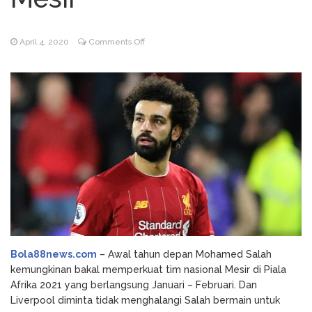
Godz Casino: Τα κορυφαία
August 3, 2026
slots και οι δυνατότητες που αξίζει να
on
April 4, 2020
Comments Off
δοκιμάσετε
Liverpool
NV Casino
Tak
August 6, 2026
Auszahlungsleitfaden: Schritt-für-Schritt-
Berhak
Anleitung zum Auszahlen
Mencegah
Mo
Salah
Bermain
di
Timnas
Mesir
Bola88news.com
– Awal tahun depan Mohamed Salah
kemungkinan bakal memperkuat tim nasional Mesir di Piala
Afrika 2021 yang berlangsung Januari – Februari. Dan
Liverpool diminta tidak menghalangi Salah bermain untuk