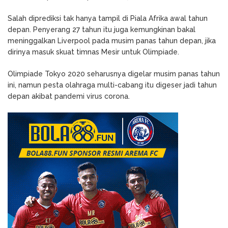
Salah diprediksi tak hanya tampil di Piala Afrika awal tahun
depan. Penyerang 27 tahun itu juga kemungkinan bakal
meninggalkan Liverpool pada musim panas tahun depan, jika
dirinya masuk skuat timnas Mesir untuk Olimpiade.
Olimpiade Tokyo 2020 seharusnya digelar musim panas tahun
ini, namun pesta olahraga multi-cabang itu digeser jadi tahun
depan akibat pandemi virus corona.