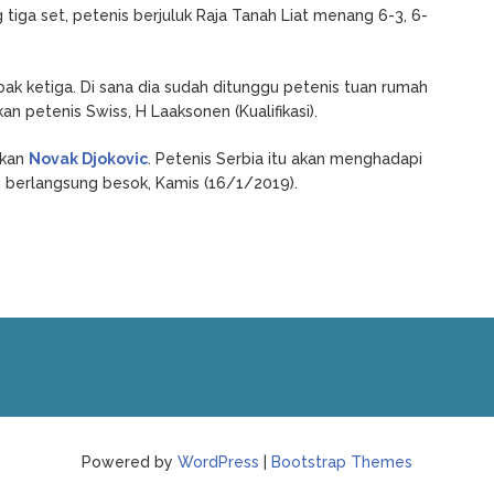
tiga set, petenis berjuluk Raja Tanah Liat menang 6-3, 6-
 ketiga. Di sana dia sudah ditunggu petenis tuan rumah
n petenis Swiss, H Laaksonen (Kualifikasi).
nkan
Novak Djokovic
. Petenis Serbia itu akan menghadapi
g berlangsung besok, Kamis (16/1/2019).
Powered by
WordPress
|
Bootstrap Themes