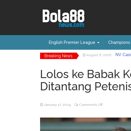
English Premier League
Champions
NV Casi
August 6, 2026
Breaking News
Polospi
August 6, 2026
Lemon C
August 6, 2026
Lolos ke Babak K
Myths a
August 6, 2026
Forståe
August 4, 2026
Ditantang Peten
Godz Cas
August 3, 2026
NV Casi
August 6, 2026
on
January 17, 2019
Comments Off
Lolos
ke
Babak
Ketiga,