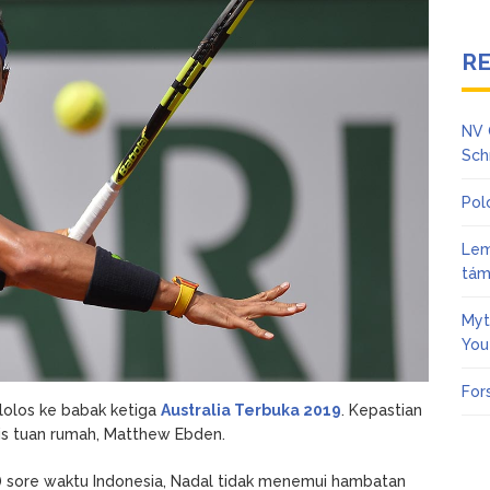
R
NV 
Sch
Pol
Lem
tám
Myt
You
For
 lolos ke babak ketiga
Australia Terbuka 2019
. Kepastian
is tuan rumah, Matthew Ebden.
) sore waktu Indonesia, Nadal tidak menemui hambatan