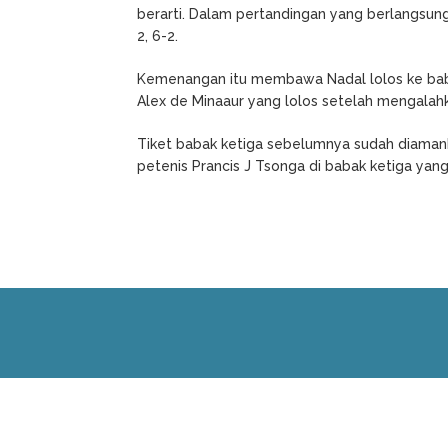
berarti. Dalam pertandingan yang berlangsung 
2, 6-2.
Kemenangan itu membawa Nadal lolos ke babak
Alex de Minaaur yang lolos setelah mengalahka
Tiket babak ketiga sebelumnya sudah diama
petenis Prancis J Tsonga di babak ketiga yan