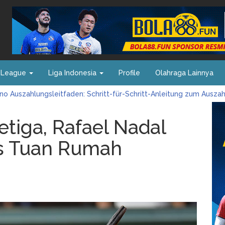
 League
Liga Indonesia
Profile
Olahraga Lainnya
no Auszahlungsleitfaden: Schritt-für-Schritt-Anleitung zum Ausza
n Server Stability: Uptime and Outages
asino Visszajelzési folyamata a rossz támogatásért
etiga, Rafael Nadal
nd Realities in the Gambling World What You Need to Know
lse av økonomistyring i spillverdenen
is Tuan Rumah
ino: Τα κορυφαία slots και οι δυνατότητες που αξίζει να δοκιμάσετε
no Auszahlungsleitfaden: Schritt-für-Schritt-Anleitung zum Ausza