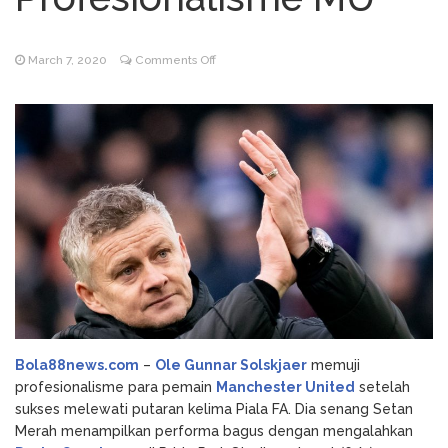
Anleitung zum Auszahlen
Polospin Server Stability:
August 6, 2026
Uptime and Outages
on
March 7, 2020
Comments Off
Lolos
Lemon Casino
August 6, 2026
ke
Visszajelzési folyamata a rossz
Perempat
támogatásért
Final,
Ole
Gunnar
Solskjaer
Puji
Profesionalisme
MU
Bola88news.com
–
Ole Gunnar Solskjaer
memuji
profesionalisme para pemain
Manchester United
setelah
sukses melewati putaran kelima Piala FA. Dia senang Setan
Merah menampilkan performa bagus dengan mengalahkan