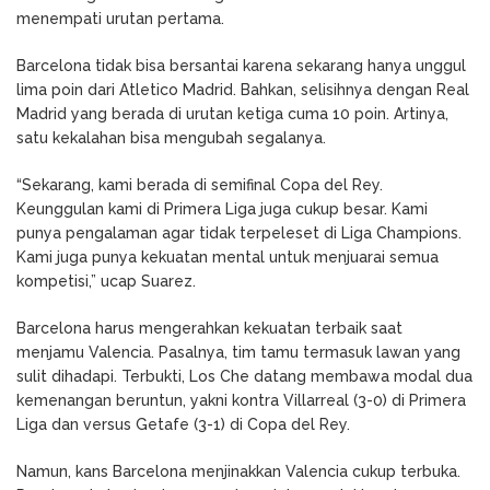
menempati urutan pertama.
Barcelona tidak bisa bersantai karena sekarang hanya unggul
lima poin dari Atletico Madrid. Bahkan, selisihnya dengan Real
Madrid yang berada di urutan ketiga cuma 10 poin. Artinya,
satu kekalahan bisa mengubah segalanya.
“Sekarang, kami berada di semifinal Copa del Rey.
Keunggulan kami di Primera Liga juga cukup besar. Kami
punya pengalaman agar tidak terpeleset di Liga Champions.
Kami juga punya kekuatan mental untuk menjuarai semua
kompetisi,” ucap Suarez.
Barcelona harus mengerahkan kekuatan terbaik saat
menjamu Valencia. Pasalnya, tim tamu termasuk lawan yang
sulit dihadapi. Terbukti, Los Che datang membawa modal dua
kemenangan beruntun, yakni kontra Villarreal (3-0) di Primera
Liga dan versus Getafe (3-1) di Copa del Rey.
Namun, kans Barcelona menjinakkan Valencia cukup terbuka.