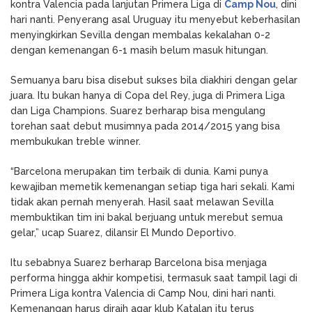
kontra Valencia pada lanjutan Primera Liga di
Camp Nou
, dini
hari nanti. Penyerang asal Uruguay itu menyebut keberhasilan
menyingkirkan Sevilla dengan membalas kekalahan 0-2
dengan kemenangan 6-1 masih belum masuk hitungan.
Semuanya baru bisa disebut sukses bila diakhiri dengan gelar
juara. Itu bukan hanya di Copa del Rey, juga di Primera Liga
dan Liga Champions. Suarez berharap bisa mengulang
torehan saat debut musimnya pada 2014/2015 yang bisa
membukukan treble winner.
“Barcelona merupakan tim terbaik di dunia. Kami punya
kewajiban memetik kemenangan setiap tiga hari sekali. Kami
tidak akan pernah menyerah. Hasil saat melawan Sevilla
membuktikan tim ini bakal berjuang untuk merebut semua
gelar,” ucap Suarez, dilansir El Mundo Deportivo.
Itu sebabnya Suarez berharap Barcelona bisa menjaga
performa hingga akhir kompetisi, termasuk saat tampil lagi di
Primera Liga kontra Valencia di Camp Nou, dini hari nanti.
Kemenangan harus diraih agar klub Katalan itu terus