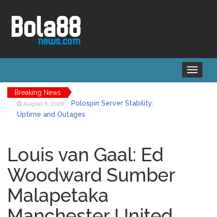
Toggle
navigation
Breaking News
Polospin Server Stability:
August 6, 2026
Uptime and Outages
Lemon Casino
August 6, 2026
Visszajelzési folyamata a rossz
Louis van Gaal: Ed
támogatásért
Woodward Sumber
Myths and Realities in the
August 6, 2026
Gambling World What You Need to Know
Malapetaka
Forståelse av
August 4, 2026
Manchester United
økonomistyring i spillverdenen