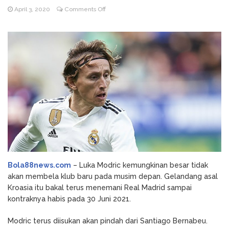
on
April 3, 2020
Comments Off
Godz Casino: Τα κορυφαία
August 3, 2026
Luka
slots και οι δυνατότητες που αξίζει να
Modric
δοκιμάσετε
Bakal
NV Casino
August 6, 2026
Habiskan
Auszahlungsleitfaden: Schritt-für-Schritt-
Kontraknya
Anleitung zum Auszahlen
Bersama
Real
Madrid
Bola88news.com
– Luka Modric kemungkinan besar tidak
akan membela klub baru pada musim depan. Gelandang asal
Kroasia itu bakal terus menemani Real Madrid sampai
kontraknya habis pada 30 Juni 2021.
Modric terus diisukan akan pindah dari Santiago Bernabeu.