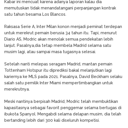
Kabar ini mencuat karena adanya laporan kalau dia
memutuskan tidak menandatangani perpanjangan kontrak
satu tahun besama Los Blancos.
Raksasa Serie A, Inter Milan konon menjadi peminat terdepan
untuk merekrut pemain berusia 34 tahun itu. Tapi, menurut
Diario AS, Modric akan menolak semua pendekatan lebih
lanjut. Pasalnya,dia tetap membela Madrid selama satu
musim lagi, atau sampai masa tugasnya selesai.
Setelah nanti melepas seragam Madrid, mantan pemain
Tottenham Hotspur itu diprediksi bakal melanjutkan lagi
kariernya ke MLS pada 2021. Pasalnya, David Beckham selaku
salah satu pemilik Inter Miami mempertimbangkan untuk
merekrutnya.
Meski nantinya berpisah Madrid, Modric telah membuktikan
kapasitasnya sebagai favorit penggemar selama bertugas di
ibukota Spanyol. Mengabdi selama delapan musim, dia telah
bertanding lebih dari 300 kali diseluruh kompetisi.