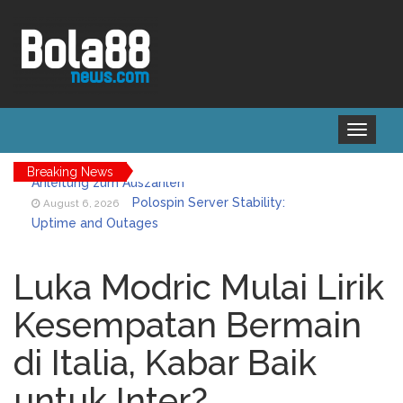
Toggle
navigation
Breaking News
Polospin Server Stability:
August 6, 2026
Uptime and Outages
Lemon Casino
August 6, 2026
Visszajelzési folyamata a rossz
Luka Modric Mulai Lirik
támogatásért
Kesempatan Bermain
Myths and Realities in the
August 6, 2026
Gambling World What You Need to Know
di Italia, Kabar Baik
Forståelse av
August 4, 2026
untuk Inter?
økonomistyring i spillverdenen