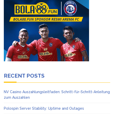
RECENT POSTS
NV Casino Auszahlungsleitfaden: Schritt-für-Schritt-Anleitung
zum Auszahlen
Polospin Server Stability: Uptime and Outages