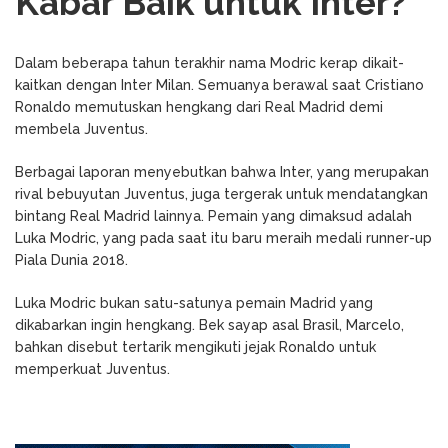
Kabar Baik untuk Inter?
Dalam beberapa tahun terakhir nama Modric kerap dikait-
kaitkan dengan Inter Milan. Semuanya berawal saat Cristiano
Ronaldo memutuskan hengkang dari Real Madrid demi
membela Juventus.
Berbagai laporan menyebutkan bahwa Inter, yang merupakan
rival bebuyutan Juventus, juga tergerak untuk mendatangkan
bintang Real Madrid lainnya. Pemain yang dimaksud adalah
Luka Modric, yang pada saat itu baru meraih medali runner-up
Piala Dunia 2018.
Luka Modric bukan satu-satunya pemain Madrid yang
dikabarkan ingin hengkang. Bek sayap asal Brasil, Marcelo,
bahkan disebut tertarik mengikuti jejak Ronaldo untuk
memperkuat Juventus.