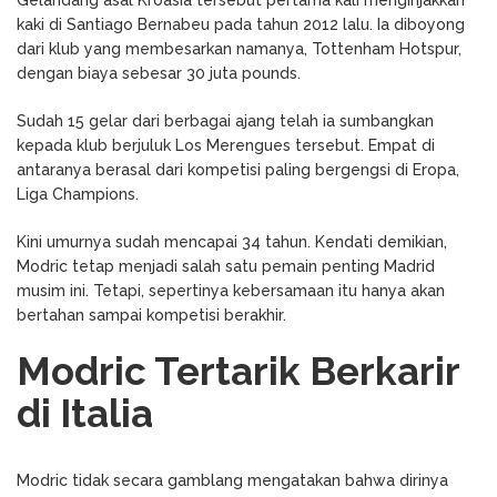
kaki di Santiago Bernabeu pada tahun 2012 lalu. Ia diboyong
dari klub yang membesarkan namanya, Tottenham Hotspur,
dengan biaya sebesar 30 juta pounds.
Sudah 15 gelar dari berbagai ajang telah ia sumbangkan
kepada klub berjuluk Los Merengues tersebut. Empat di
antaranya berasal dari kompetisi paling bergengsi di Eropa,
Liga Champions.
Kini umurnya sudah mencapai 34 tahun. Kendati demikian,
Modric tetap menjadi salah satu pemain penting Madrid
musim ini. Tetapi, sepertinya kebersamaan itu hanya akan
bertahan sampai kompetisi berakhir.
Modric Tertarik Berkarir
di Italia
Modric tidak secara gamblang mengatakan bahwa dirinya