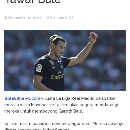
Godz Casino: Τα κορυφαία
August 3, 2026
slots και οι δυνατότητες που αξίζει να
on
September 14, 2020
Comments Off
δοκιμάσετε
Madrid
NV Casino
August 6, 2026
Yakin
Auszahlungsleitfaden: Schritt-für-Schritt-
Manchester
Anleitung zum Auszahlen
United
Akan
Datang
Untuk
Tawar
Bale
Bola88news.com
–
Juara La Liga Real Madrid dikabarkan
merasa yakin Manchester United akan segera mendatangi
mereka untuk memboyong Gareth Bale.
United musim panas ini mencari winger baru. Mereka awalnya
disebut mengincar Jadon Sancho.