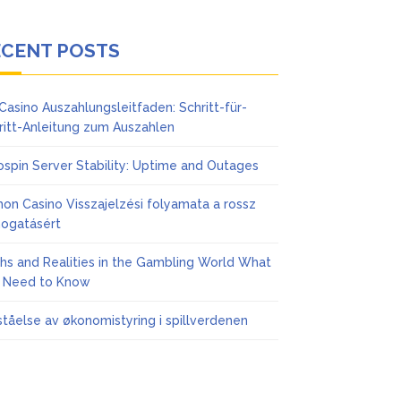
ECENT POSTS
Casino Auszahlungsleitfaden: Schritt-für-
ritt-Anleitung zum Auszahlen
ospin Server Stability: Uptime and Outages
on Casino Visszajelzési folyamata a rossz
ogatásért
hs and Realities in the Gambling World What
 Need to Know
ståelse av økonomistyring i spillverdenen