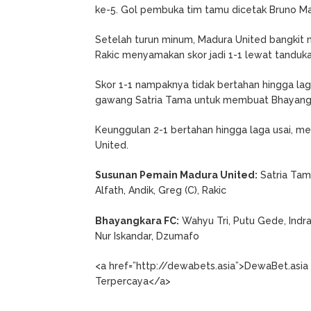
ke-5. Gol pembuka tim tamu dicetak Bruno Ma
Setelah turun minum, Madura United bangkit 
Rakic menyamakan skor jadi 1-1 lewat tandu
Skor 1-1 nampaknya tidak bertahan hingga la
gawang Satria Tama untuk membuat Bhayangk
Keunggulan 2-1 bertahan hingga laga usai, 
United.
Susunan Pemain
Madura United:
Satria Tama
Alfath, Andik, Greg (C), Rakic
Bhayangkara FC:
Wahyu Tri, Putu Gede, Indra K
Nur Iskandar, Dzumafo
<a href=”http://dewabets.asia”>DewaBet.asia 
Terpercaya</a>