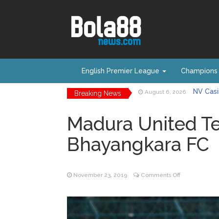
English Premier League
Champions
NV Casi
August 6, 2026
Breaking News
Polospi
August 6, 2026
Lemon C
August 6, 2026
Myths a
Madura United T
August 6, 2026
Forståe
August 4, 2026
Bhayangkara FC
Godz Cas
August 3, 2026
NV Casi
August 6, 2026
on
November 23, 2019
Comments Off
Madura
United
Tersungkur
Menjamu