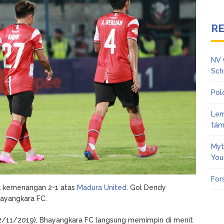
R
NV 
Sch
Pol
Lem
tám
Myt
You
For
 kemenangan 2-1 atas
Madura United
. Gol Dendy
ayangkara FC.
22/11/2019), Bhayangkara FC langsung memimpin di menit