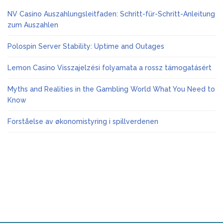
NV Casino Auszahlungsleitfaden: Schritt-für-Schritt-Anleitung
zum Auszahlen
Polospin Server Stability: Uptime and Outages
Lemon Casino Visszajelzési folyamata a rossz támogatásért
Myths and Realities in the Gambling World What You Need to
Know
Forståelse av økonomistyring i spillverdenen