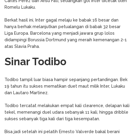
Carles Perez dan Ansu Fati, sedangkan gol Inter dicetak oleh
Romelu Lukaku.
Berkat hasil ini, Inter gagal melaju ke babak 16 besar dan
hanya berhak melanjutkan petualangan di babak 32 besar
Liga Europa. Barcelona yang menjadi jawara grup lolos
didampingi Borussia Dortmund yang meraih kemenangan 2-1
atas Slavia Praha.
Sinar Todibo
Todibo tampil luar biasa hampir sepanjang pertandingan. Bek
19 tahun itu sukses mematikan duet maut milik Inter, Lukaku
dan Lautaro Martinez.
Todibo tercatat melakukan empat kali clearence, delapan kali
tekel, memenangi duel udara sebanyak 11 kali, hingga dribble
sukses sebanyak tiga kali dari tiga kesempatan.
Bisa jadi setelah ini pelatih Ernesto Valverde bakal berani