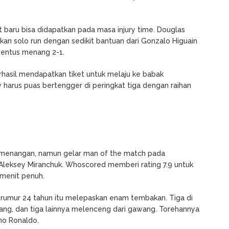
 baru bisa didapatkan pada masa injury time. Douglas
an solo run dengan sedikit bantuan dari Gonzalo Higuain
ventus menang 2-1.
asil mendapatkan tiket untuk melaju ke babak
harus puas bertengger di peringkat tiga dengan raihan
menangan, namun gelar man of the match pada
a Aleksey Miranchuk. Whoscored memberi rating 7.9 untuk
menit penuh.
rumur 24 tahun itu melepaskan enam tembakan. Tiga di
ang, dan tiga lainnya melenceng dari gawang. Torehannya
ano Ronaldo.