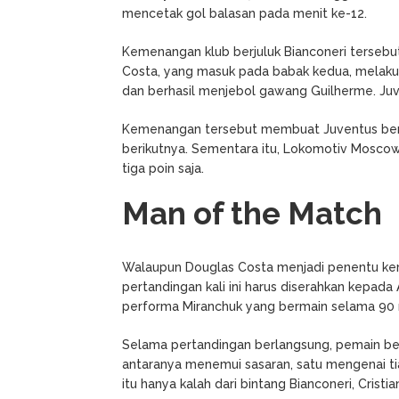
mencetak gol balasan pada menit ke-12.
Kemenangan klub berjuluk Bianconeri tersebut
Costa, yang masuk pada babak kedua, melakuk
dan berhasil menjebol gawang Guilherme. Ju
Kemenangan tersebut membuat Juventus berh
berikutnya. Sementara itu, Lokomotiv Moscow 
tiga poin saja.
Man of the Match
Walaupun Douglas Costa menjadi penentu ke
pertandingan kali ini harus diserahkan kepad
performa Miranchuk yang bermain selama 90 
Selama pertandingan berlangsung, pemain be
antaranya menemui sasaran, satu mengenai ti
itu hanya kalah dari bintang Bianconeri, Cristi