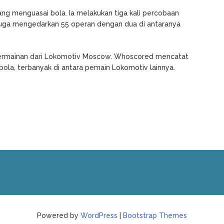
ang menguasai bola. Ia melakukan tiga kali percobaan
 juga mengedarkan 55 operan dengan dua di antaranya
permainan dari Lokomotiv Moscow. Whoscored mencatat
ola, terbanyak di antara pemain Lokomotiv lainnya.
Powered by
WordPress
|
Bootstrap Themes