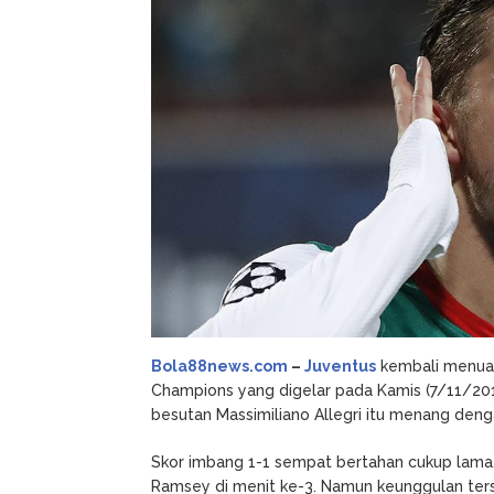
Lokomotiv
Moscow
vs
Juventus:
Aleksei
Miranchuk
Bola88news.com
–
Juventus
kembali menuai
Champions yang digelar pada Kamis (7/11/201
besutan Massimiliano Allegri itu menang dengan
Skor imbang 1-1 sempat bertahan cukup lama. 
Ramsey di menit ke-3. Namun keunggulan ters