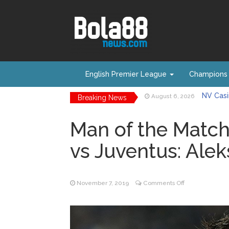
English Premier League
Champions
NV Casi
August 6, 2026
Breaking News
Polospi
August 6, 2026
Lemon C
August 6, 2026
Myths a
Man of the Matc
August 6, 2026
Forståe
August 4, 2026
vs Juventus: Ale
Godz Cas
August 3, 2026
NV Casi
August 6, 2026
on
November 7, 2019
Comments Off
Man
of
the
Match