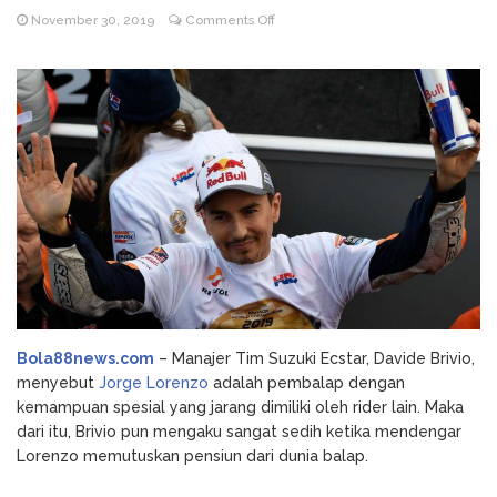
on
November 30, 2019
Comments Off
Manajer
Godz Casino: Τα κορυφαία
August 3, 2026
Tim
slots και οι δυνατότητες που αξίζει να
Suzuki
δοκιμάσετε
Ungkap
NV Casino
August 6, 2026
Kemampuan
Auszahlungsleitfaden: Schritt-für-Schritt-
Spesial
Anleitung zum Auszahlen
Jorge
Lorenzo
Bola88news.com
– Manajer Tim Suzuki Ecstar, Davide Brivio,
menyebut
Jorge Lorenzo
adalah pembalap dengan
kemampuan spesial yang jarang dimiliki oleh rider lain. Maka
dari itu, Brivio pun mengaku sangat sedih ketika mendengar
Lorenzo memutuskan pensiun dari dunia balap.