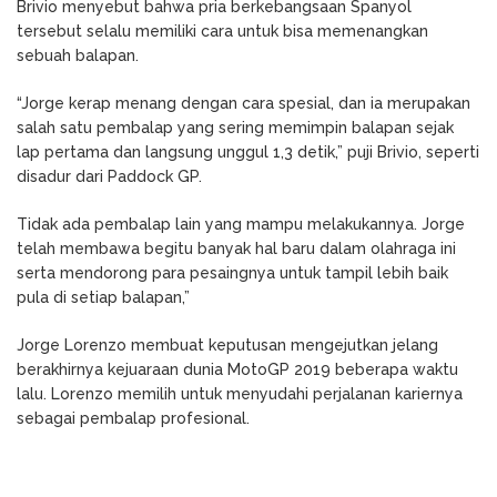
Brivio menyebut bahwa pria berkebangsaan Spanyol
tersebut selalu memiliki cara untuk bisa memenangkan
sebuah balapan.
“Jorge kerap menang dengan cara spesial, dan ia merupakan
salah satu pembalap yang sering memimpin balapan sejak
lap pertama dan langsung unggul 1,3 detik,” puji Brivio, seperti
disadur dari Paddock GP.
Tidak ada pembalap lain yang mampu melakukannya. Jorge
telah membawa begitu banyak hal baru dalam olahraga ini
serta mendorong para pesaingnya untuk tampil lebih baik
pula di setiap balapan,”
Jorge Lorenzo membuat keputusan mengejutkan jelang
berakhirnya kejuaraan dunia MotoGP 2019 beberapa waktu
lalu. Lorenzo memilih untuk menyudahi perjalanan kariernya
sebagai pembalap profesional.