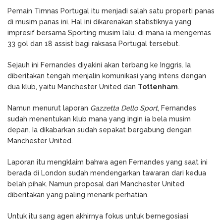
Pemain Timnas Portugal itu menjadi salah satu properti panas
di musim panas ini. Hal ini dikarenakan statistiknya yang
impresif bersama Sporting musim lalu, di mana ia mengemas
33 gol dan 18 assist bagi raksasa Portugal tersebut.
Sejauh ini Fernandes diyakini akan terbang ke Inggris. Ia
diberitakan tengah menjalin komunikasi yang intens dengan
dua klub, yaitu Manchester United dan
Tottenham
.
Namun menurut laporan
Gazzetta Dello Sport
, Fernandes
sudah menentukan klub mana yang ingin ia bela musim
depan. Ia dikabarkan sudah sepakat bergabung dengan
Manchester United.
Laporan itu mengklaim bahwa agen Fernandes yang saat ini
berada di London sudah mendengarkan tawaran dari kedua
belah pihak. Namun proposal dari Manchester United
diberitakan yang paling menarik perhatian.
Untuk itu sang agen akhirnya fokus untuk bernegosiasi