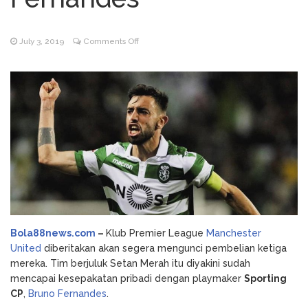
Godz Casino: Τα κορυφαία
August 3, 2026
slots και οι δυνατότητες που αξίζει να
on
July 3, 2019
Comments Off
δοκιμάσετε
Manchester
NV Casino
August 6, 2026
United
Auszahlungsleitfaden: Schritt-für-Schritt-
Capai
Anleitung zum Auszahlen
Kesepakatan
Pribadi
dengan
Bruno
Fernandes
Bola88news.com
–
Klub Premier League
Manchester
United
diberitakan akan segera mengunci pembelian ketiga
mereka. Tim berjuluk Setan Merah itu diyakini sudah
mencapai kesepakatan pribadi dengan playmaker
Sporting
CP
,
Bruno Fernandes
.