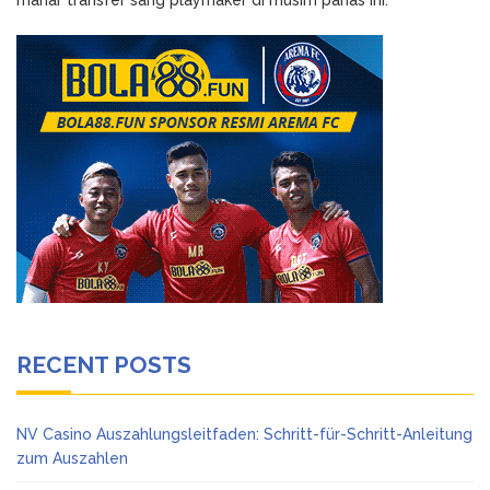
RECENT POSTS
NV Casino Auszahlungsleitfaden: Schritt-für-Schritt-Anleitung
zum Auszahlen