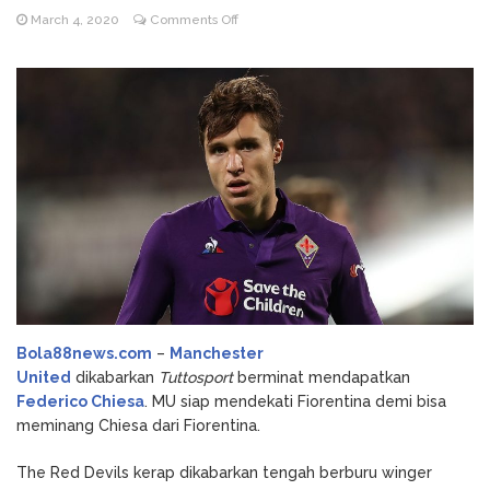
on
March 4, 2020
Comments Off
Godz Casino: Τα κορυφαία
August 3, 2026
Manchester
slots και οι δυνατότητες που αξίζει να
United
δοκιμάσετε
Tertarik
NV Casino
August 6, 2026
Gaet
Auszahlungsleitfaden: Schritt-für-Schritt-
Federico
Anleitung zum Auszahlen
Chiesa
Bola88news.com
–
Manchester
United
dikabarkan
Tuttosport
berminat mendapatkan
Federico Chiesa
. MU siap mendekati Fiorentina demi bisa
meminang Chiesa dari Fiorentina.
The Red Devils kerap dikabarkan tengah berburu winger