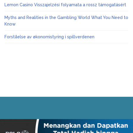
Lemon Casino Visszajelzési folyamata a rossz támogatásért
Myths and Realities in the Gambling World What You Need to
Know
Forståelse av økonomistyring i spillverdenen