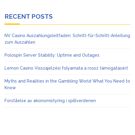
RECENT POSTS
NV Casino Auszahlungsleitfaden: Schritt-für-Schritt-Anleitung
zum Auszahlen
Polospin Server Stability: Uptime and Outages
Lemon Casino Visszajelzési folyamata a rossz támogatásért
Myths and Realities in the Gambling World What You Need to
Know
Forståelse av økonomistyring i spillverdenen