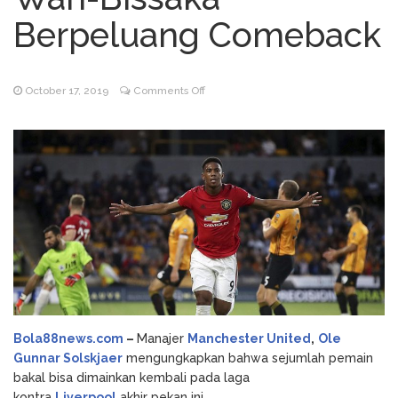
Berpeluang Comeback
Godz Casino: Τα κορυφαία
August 3, 2026
slots και οι δυνατότητες που αξίζει να
δοκιμάσετε
NV Casino
August 6, 2026
on
October 17, 2019
Comments Off
Auszahlungsleitfaden: Schritt-für-Schritt-
Manchester
Anleitung zum Auszahlen
United
vs
Liverpool,
Anthony
Martial
dan
Aaron
Wan-
Bissaka
Berpeluang
Comeback
Bola88news.com
–
Manajer
Manchester United
,
Ole
Gunnar Solskjaer
mengungkapkan bahwa sejumlah pemain
bakal bisa dimainkan kembali pada laga
kontra
Liverpool
akhir pekan ini.