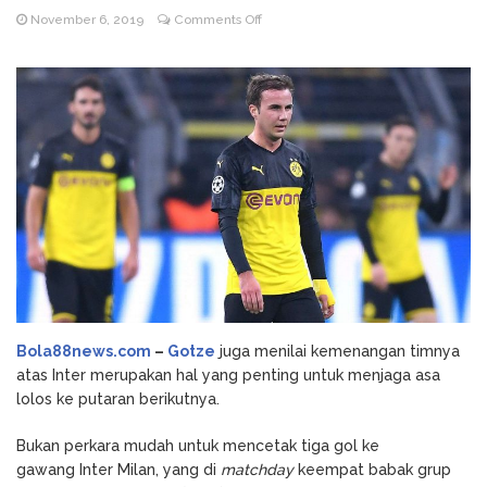
on
November 6, 2019
Comments Off
Godz Casino: Τα κορυφαία
August 3, 2026
Mario
slots και οι δυνατότητες που αξίζει να
Gotze:
δοκιμάσετε
Tak
NV Casino
August 6, 2026
Mudah
Auszahlungsleitfaden: Schritt-für-Schritt-
Cetak
Anleitung zum Auszahlen
Tiga
Gol
Ke
Gawang
Inter
Milan
Bola88news.com
–
Gotze
juga menilai kemenangan timnya
atas Inter merupakan hal yang penting untuk menjaga asa
lolos ke putaran berikutnya.
Bukan perkara mudah untuk mencetak tiga gol ke
gawang Inter Milan, yang di
matchday
keempat babak grup