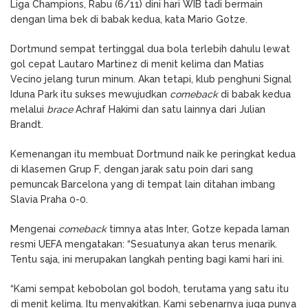
Liga Champions, Rabu (6/11) dini hari WIB tadi bermain
dengan lima bek di babak kedua, kata Mario Gotze.
Dortmund sempat tertinggal dua bola terlebih dahulu lewat
gol cepat Lautaro Martinez di menit kelima dan Matias
Vecino jelang turun minum. Akan tetapi, klub penghuni Signal
Iduna Park itu sukses mewujudkan
comeback
di babak kedua
melalui
brace
Achraf Hakimi dan satu lainnya dari Julian
Brandt.
Kemenangan itu membuat Dortmund naik ke peringkat kedua
di klasemen Grup F, dengan jarak satu poin dari sang
pemuncak Barcelona yang di tempat lain ditahan imbang
Slavia Praha 0-0.
Mengenai
comeback
timnya atas Inter, Gotze kepada laman
resmi UEFA mengatakan: “Sesuatunya akan terus menarik.
Tentu saja, ini merupakan langkah penting bagi kami hari ini.
“Kami sempat kebobolan gol bodoh, terutama yang satu itu
di menit kelima. Itu menyakitkan. Kami sebenarnya juga punya