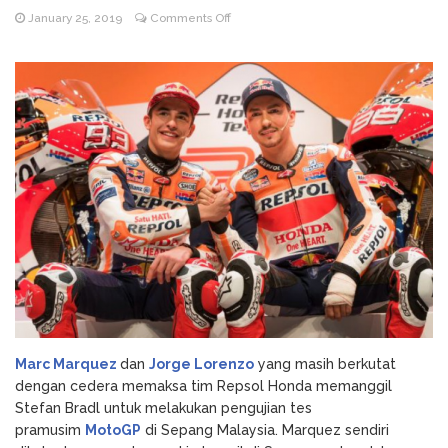
on
January 25, 2019
Comments Off
Godz Casino: Τα κορυφαία
August 3, 2026
Marquez
slots και οι δυνατότητες που αξίζει να
dan
δοκιμάσετε
Lorenzo
NV Casino
August 6, 2026
Cedera,
Auszahlungsleitfaden: Schritt-für-Schritt-
Honda
Anleitung zum Auszahlen
Panggil
Stefan
Bradl
Marc Marquez
dan
Jorge Lorenzo
yang masih berkutat
dengan cedera memaksa tim Repsol Honda memanggil
Stefan Bradl untuk melakukan pengujian tes
pramusim
MotoGP
di Sepang Malaysia. Marquez sendiri