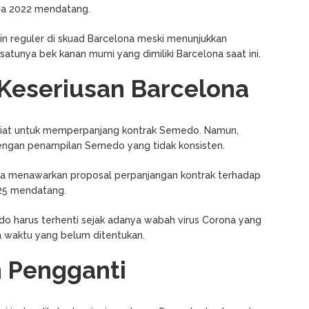
da 2022 mendatang.
reguler di skuad Barcelona meski menunjukkan
atunya bek kanan murni yang dimiliki Barcelona saat ini.
eseriusan Barcelona
rniat untuk memperpanjang kontrak Semedo. Namun,
dengan penampilan Semedo yang tidak konsisten.
rnya menawarkan proposal perpanjangan kontrak terhadap
025 mendatang.
o harus terhenti sejak adanya wabah virus Corona yang
a waktu yang belum ditentukan.
n Pengganti