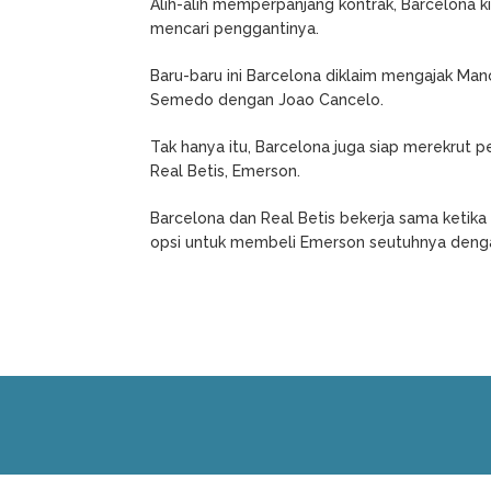
Alih-alih memperpanjang kontrak, Barcelona k
mencari penggantinya.
Baru-baru ini Barcelona diklaim mengajak Man
Semedo dengan Joao Cancelo.
Tak hanya itu, Barcelona juga siap merekrut
Real Betis, Emerson.
Barcelona dan Real Betis bekerja sama ketika 
opsi untuk membeli Emerson seutuhnya denga