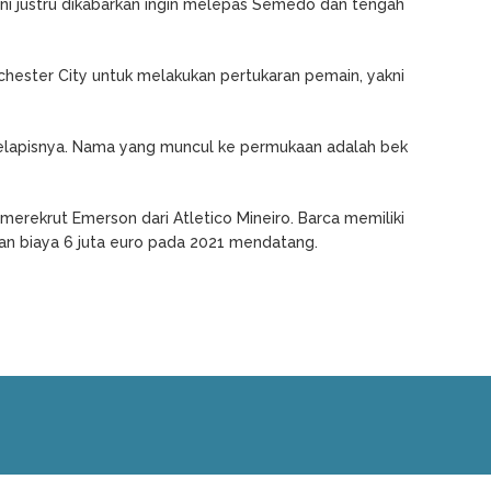
ini justru dikabarkan ingin melepas Semedo dan tengah
chester City untuk melakukan pertukaran pemain, yakni
 pelapisnya. Nama yang muncul ke permukaan adalah bek
merekrut Emerson dari Atletico Mineiro. Barca memiliki
n biaya 6 juta euro pada 2021 mendatang.