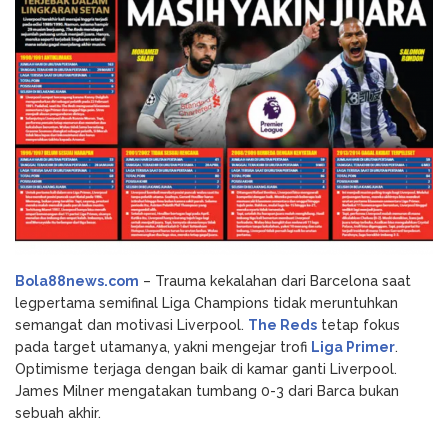
?
Godz Casino: Τα κορυφαία
August 3, 2026
slots και οι δυνατότητες που αξίζει να
δοκιμάσετε
NV Casino
August 6, 2026
Auszahlungsleitfaden: Schritt-für-Schritt-
Anleitung zum Auszahlen
Bola88news.com
– Trauma kekalahan dari Barcelona saat
legpertama semifinal Liga Champions tidak meruntuhkan
semangat dan motivasi Liverpool.
The Reds
tetap fokus
pada target utamanya, yakni mengejar trofi
Liga Primer
.
Optimisme terjaga dengan baik di kamar ganti Liverpool.
James Milner mengatakan tumbang 0-3 dari Barca bukan
sebuah akhir.