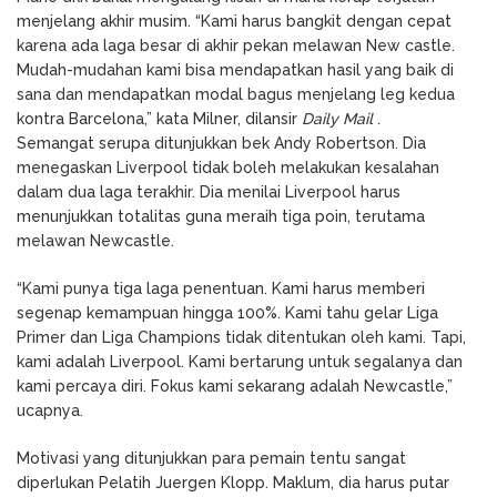
menjelang akhir musim. “Kami harus bangkit dengan cepat
karena ada laga besar di akhir pekan melawan New castle.
Mudah-mudahan kami bisa mendapatkan hasil yang baik di
sana dan mendapatkan modal bagus menjelang leg kedua
kontra Barcelona,” kata Milner, dilansir
Daily Mail
.
Semangat serupa ditunjukkan bek Andy Robertson. Dia
menegaskan Liverpool tidak boleh melakukan kesalahan
dalam dua laga terakhir. Dia menilai Liverpool harus
menunjukkan totalitas guna meraih tiga poin, terutama
melawan Newcastle.
“Kami punya tiga laga penentuan. Kami harus memberi
segenap kemampuan hingga 100%. Kami tahu gelar Liga
Primer dan Liga Champions tidak ditentukan oleh kami. Tapi,
kami adalah Liverpool. Kami bertarung untuk segalanya dan
kami percaya diri. Fokus kami sekarang adalah Newcastle,”
ucapnya.
Motivasi yang ditunjukkan para pemain tentu sangat
diperlukan Pelatih Juergen Klopp. Maklum, dia harus putar