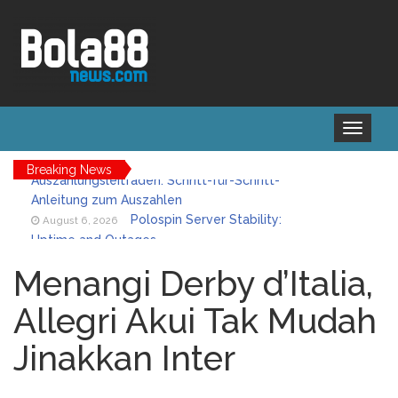
Toggle
NV Casino
August 6, 2026
navigation
Auszahlungsleitfaden: Schritt-für-Schritt-
Breaking News
Anleitung zum Auszahlen
Polospin Server Stability:
August 6, 2026
Uptime and Outages
Lemon Casino
August 6, 2026
Visszajelzési folyamata a rossz
Menangi Derby d’Italia,
támogatásért
Allegri Akui Tak Mudah
Myths and Realities in the
August 6, 2026
Gambling World What You Need to Know
Jinakkan Inter
Forståelse av
August 4, 2026
økonomistyring i spillverdenen