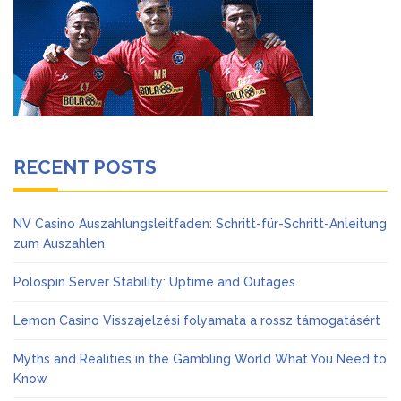
RECENT POSTS
NV Casino Auszahlungsleitfaden: Schritt-für-Schritt-Anleitung
zum Auszahlen
Polospin Server Stability: Uptime and Outages
Lemon Casino Visszajelzési folyamata a rossz támogatásért
Myths and Realities in the Gambling World What You Need to
Know