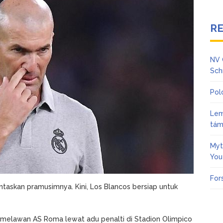
R
NV 
Sch
Pol
Lem
tám
Myt
You
For
taskan pramusimnya. Kini, Los Blancos bersiap untuk
melawan AS Roma lewat adu penalti di Stadion Olimpico