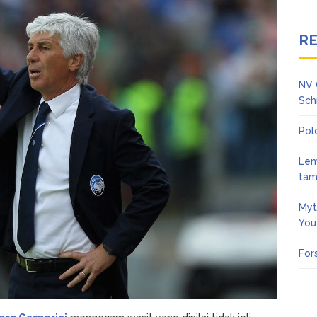
R
NV 
Sch
Pol
Lem
tám
Myt
You
For