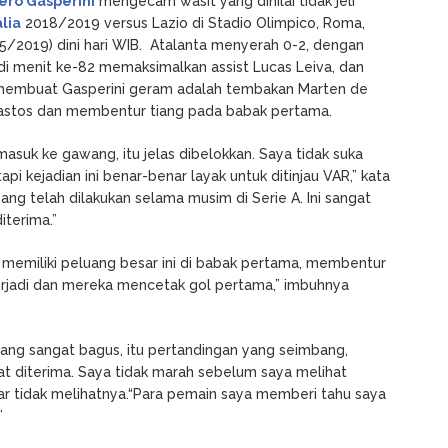
iero Gasperini
mengecam wasit yang dinilai tidak jeli
lia
2018/2019 versus Lazio di Stadio Olimpico, Roma,
5/2019) dini hari WIB. Atalanta menyerah 0-2, dengan
 di menit ke-82 memaksimalkan assist Lucas Leiva, dan
 membuat Gasperini geram adalah tembakan Marten de
astos dan membentur tiang pada babak pertama.
 masuk ke gawang, itu jelas dibelokkan. Saya tidak suka
pi kejadian ini benar-benar layak untuk ditinjau VAR,” kata
ng telah dilakukan selama musim di Serie A. Ini sangat
diterima.”
ami memiliki peluang besar ini di babak pertama, membentur
terjadi dan mereka mencetak gol pertama,” imbuhnya
yang sangat bagus, itu pertandingan yang seimbang,
apat diterima. Saya tidak marah sebelum saya melihat
nar tidak melihatnya.“Para pemain saya memberi tahu saya
”