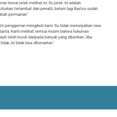
r-benar jelek melihat ini. Itu jelek. Ini adalah
tuskan terlambat dan penalti, belum lagi Bastos sudah
ubah permainan.”
00 penggemar mengikuti kami. Itu tidak menunjukkan rasa
alanta. Kami melihat semua musim bahwa hukuman
 jauh lebih buruk daripada banyak yang diberikan.”Jika
idak, ini tidak bisa dibenarkan.”