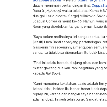
Bola88news.com
– Pelatih
Atalanta
,
Gian P
dalam memimpin pertandingan final
Coppa Ita
Rabu (15/5/2019) waktu lokal atau Kamis (16/
dua gol Lazio dicetak Sergej Milinkovic-Savic
Joaquin Correa di menit ke-90. Namun, yang
Roon yang dibelokkan tangan pemain Lazio B
“Saya belum melihatnya. Ini sangat serius. Itu
(wasit) Luca Banti sepanjang pertandingan, teta
Gasperini. “Ini sepenuhnya mengubah semua ya
serius. Itu tidak bisa dibenarkan. Itu tidak bisa 
“Final ini selalu berada di ujung pisau dan k
mistar gawang dua kali, tapi begitulah yang 
kepada
Rai Sport
.
“Kami menerima kekalahan, Lazio adalah tim 
tetapi tidak, insiden itu benar-benar tidak d
replay itu, karena dari bangku saya benar-be
ada handball. Ini jauh lebih buruk. Sangat jelas.