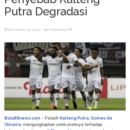
Putra Degradasi
Lizaro Casino Login Loop
August 3, 2026
Problem
Forståelse av
August 4, 2026
on
December 19, 2019
Comments Off
økonomistyring i spillverdenen
Mogok
Latihan
dan
Minim
Perhatian
Manajemen
Jadi
Penyebab
Kalteng
Putra
Degradasi
Bola88news.com
– Pelatih
Kalteng Putra
,
Gomes de
Oliveira
, mengungkapkan unek-uneknya terhadap