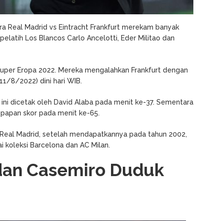
ra Real Madrid vs Eintracht Frankfurt merekam banyak
elatih Los Blancos Carlo Ancelotti, Eder Militao dan
 Super Eropa 2022. Mereka mengalahkan Frankfurt dengan
(11/8/2022) dini hari WIB.
ini dicetak oleh David Alaba pada menit ke-37. Sementara
papan skor pada menit ke-65.
gi Real Madrid, setelah mendapatkannya pada tahun 2002,
i koleksi Barcelona dan AC Milan.
o dan Casemiro Duduk