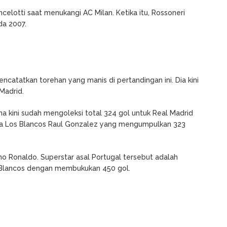
celotti saat menukangi AC Milan. Ketika itu, Rossoneri
da 2007.
catatkan torehan yang manis di pertandingan ini. Dia kini
Madrid.
 kini sudah mengoleksi total 324 gol untuk Real Madrid
nda Los Blancos Raul Gonzalez yang mengumpulkan 323
no Ronaldo. Superstar asal Portugal tersebut adalah
 Blancos dengan membukukan 450 gol.