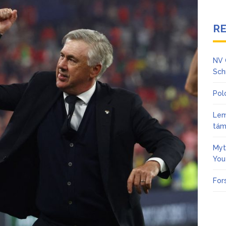
R
NV 
Sch
Pol
Lem
tám
Myt
You
For