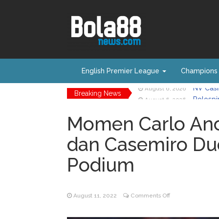
English Premier League
Champions
Breaking News
Polospi
August 6, 2026
Lemon C
August 6, 2026
Myths a
Momen Carlo Ancel
August 6, 2026
Forståe
August 4, 2026
dan Casemiro Du
Godz Cas
August 3, 2026
NV Casi
August 6, 2026
Podium
on
August 11, 2022
Comments Off
Momen
Carlo