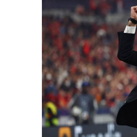
Ancelotti,
Eder
Militao,
dan
Casemiro
Duduk
Bareng
di
Podium