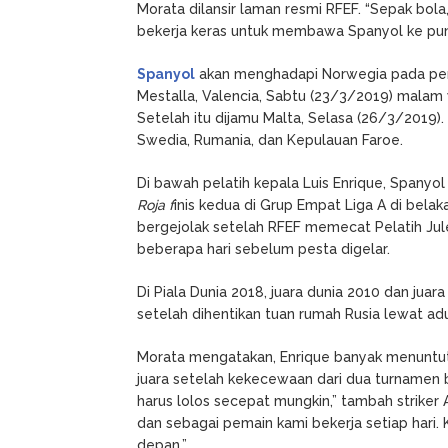
Morata dilansir laman resmi RFEF. “Sepak bola
bekerja keras untuk membawa Spanyol ke pun
Spanyol
akan menghadapi Norwegia pada penyis
Mestalla, Valencia, Sabtu (23/3/2019) malam 
Setelah itu dijamu Malta, Selasa (26/3/2019)
Swedia, Rumania, dan Kepulauan Faroe.
Di bawah pelatih kepala Luis Enrique, Spanyol
Roja f
inis kedua di Grup Empat Liga A di belak
bergejolak setelah RFEF memecat Pelatih Ju
beberapa hari sebelum pesta digelar.
Di Piala Dunia 2018, juara dunia 2010 dan jua
setelah dihentikan tuan rumah Rusia lewat adu
Morata mengatakan, Enrique banyak menuntu
juara setelah kekecewaan dari dua turnamen b
harus lolos secepat mungkin,” tambah striker 
dan sebagai pemain kami bekerja setiap hari.
depan.”