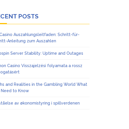
ECENT POSTS
Casino Auszahlungsleitfaden: Schritt-für-
ritt-Anleitung zum Auszahlen
ospin Server Stability: Uptime and Outages
on Casino Visszajelzési folyamata a rossz
ogatásért
hs and Realities in the Gambling World What
 Need to Know
ståelse av økonomistyring i spillverdenen