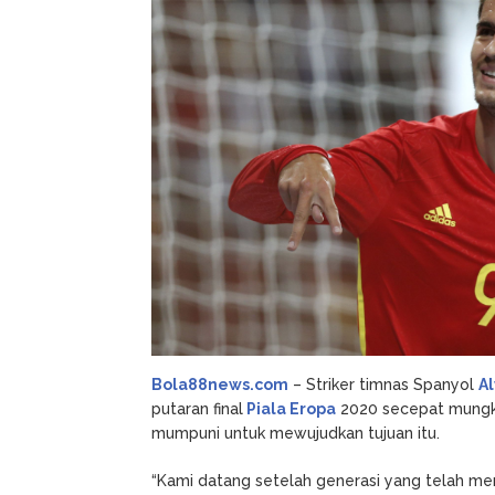
Cepat
di
Kualifikasi
Piala
Eropa
2020
Bola88news.com
– Striker timnas Spanyol
A
putaran final
Piala Eropa
2020 secepat mungkin
mumpuni untuk mewujudkan tujuan itu.
“Kami datang setelah generasi yang telah me