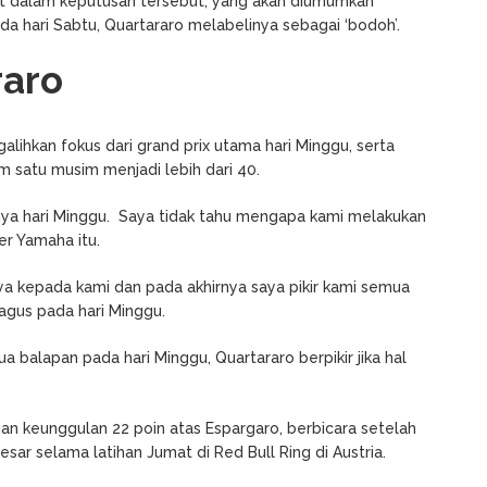
at dalam keputusan tersebut, yang akan diumumkan
da hari Sabtu, Quartararo melabelinya sebagai ‘bodoh’.
raro
ihkan fokus dari grand prix utama hari Minggu, serta
 satu musim menjadi lebih dari 40.
annya hari Minggu. Saya tidak tahu mengapa kami melakukan
er Yamaha itu.
ya kepada kami dan pada akhirnya saya pikir kami semua
agus pada hari Minggu.
 balapan pada hari Minggu, Quartararo berpikir jika hal
gan keunggulan 22 poin atas Espargaro, berbicara setelah
sar selama latihan Jumat di Red Bull Ring di Austria.