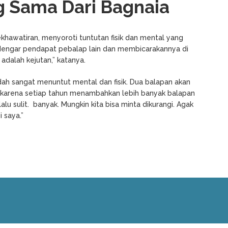
g Sama Dari Bagnaia
ekhawatiran, menyoroti tuntutan fisik dan mental yang
ndengar pendapat pebalap lain dan membicarakannya di
 adalah kejutan,” katanya.
dah sangat menuntut mental dan fisik. Dua balapan akan
ra karena setiap tahun menambahkan lebih banyak balapan
lalu sulit. banyak. Mungkin kita bisa minta dikurangi. Agak
 saya.”