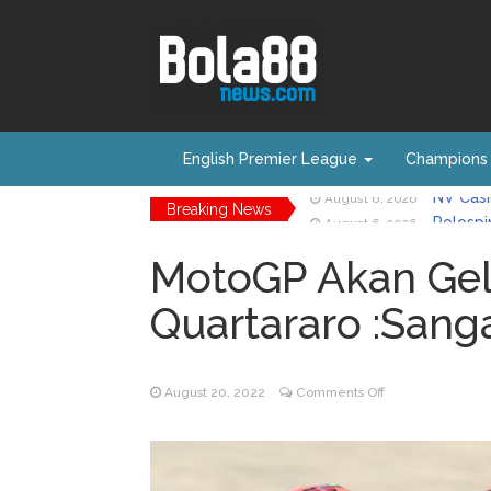
English Premier League
Champions
Breaking News
Polospi
August 6, 2026
Lemon C
August 6, 2026
Myths a
MotoGP Akan Gela
August 6, 2026
Forståe
August 4, 2026
Quartararo :Sang
Godz Cas
August 3, 2026
NV Casi
August 6, 2026
on
August 20, 2022
Comments Off
MotoGP
Akan
Gelar
Sprint