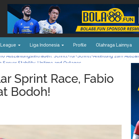
 League
Liga Indonesia
Profile
Olahraga Lainnya
n Server Stability: Uptime and Outages
asino Visszajelzési folyamata a rossz támogatásért
nd Realities in the Gambling World What You Need to Know
r Sprint Race, Fabio
lse av økonomistyring i spillverdenen
at Bodoh!
ino: Τα κορυφαία slots και οι δυνατότητες που αξίζει να δοκιμάσετε
no Auszahlungsleitfaden: Schritt-für-Schritt-Anleitung zum Ausza