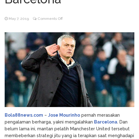
Godz Casino: Τα κορυφαία
August 3, 2026
slots και οι δυνατότητες που αξίζει να
on
May 7, 2019
Comments Off
δοκιμάσετε
Mourinho
NV Casino
August 6, 2026
Bongkar
Auszahlungsleitfaden: Schritt-für-Schritt-
Strategi
Anleitung zum Auszahlen
Jitu
Miliknya
Saat
Kalahkan
Barcelona
Bola88news.com
–
Jose Mourinho
pernah merasakan
pengalaman berharga, yakni mengalahkan
Barcelona
. Dan
belum lama ini, mantan pelatih Manchester United tersebut
membeberkan strategi jitu yang ia terapkan saat menghadapi