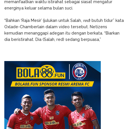
memanfaatkan waktu istirahat sebagai siasat mengatur
energinya keluar selama bulan suci.
“Bahkan ‘Raja Mesir’ (julukan untuk Salah,
red
) butuh tidur” kata
Oxlade-Chamberlain dalam video tersebut. Netizens
kemudian menanggapi adegan itu dengan berkata. “Biarkan
dia beristirahat. Dia (Salah, red) sedang berpuasa,”