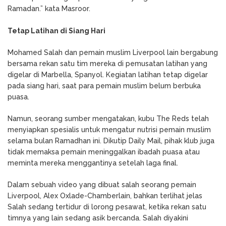
Ramadan.” kata Masroor.
Tetap Latihan di Siang Hari
Mohamed Salah dan pemain muslim Liverpool lain bergabung
bersama rekan satu tim mereka di pemusatan latihan yang
digelar di Marbella, Spanyol. Kegiatan latihan tetap digelar
pada siang hari, saat para pemain muslim belum berbuka
puasa.
Namun, seorang sumber mengatakan, kubu The Reds telah
menyiapkan spesialis untuk mengatur nutrisi pemain muslim
selama bulan Ramadhan ini. Dikutip Daily Mail, pihak klub juga
tidak memaksa pemain meninggalkan ibadah puasa atau
meminta mereka menggantinya setelah laga final.
Dalam sebuah video yang dibuat salah seorang pemain
Liverpool, Alex Oxlade-Chamberlain, bahkan terlihat jelas
Salah sedang tertidur di lorong pesawat, ketika rekan satu
timnya yang lain sedang asik bercanda. Salah diyakini