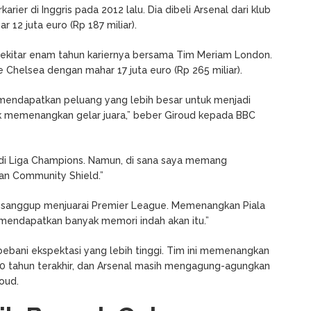
rier di Inggris pada 2012 lalu. Dia dibeli Arsenal dari klub
 12 juta euro (Rp 187 miliar).
sekitar enam tahun kariernya bersama Tim Meriam London.
e Chelsea dengan mahar 17 juta euro (Rp 265 miliar).
 mendapatkan peluang yang lebih besar untuk menjadi
ntuk memenangkan gelar juara,” beber Giroud kepada BBC
i di Liga Champions. Namun, di sana saya memang
an Community Shield.”
nah sanggup menjuarai Premier League. Memenangkan Piala
endapatkan banyak memori indah akan itu.”
ebani ekspektasi yang lebih tinggi. Tim ini memenangkan
0 tahun terakhir, dan Arsenal masih mengagung-agungkan
roud.