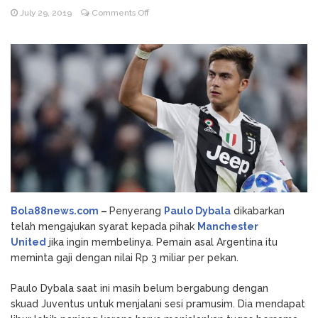
on
July 29, 2019
Comments Off
Godz Casino: Τα κορυφαία
August 3, 2026
Paulo
slots και οι δυνατότητες που αξίζει να
Dybala
δοκιμάσετε
Minta
NV Casino
August 6, 2026
Gaji
Auszahlungsleitfaden: Schritt-für-Schritt-
Rp
Anleitung zum Auszahlen
3
Miliar
per
Pekan
pada
MU
Bola88news.com
–
Penyerang
Paulo Dybala
dikabarkan
telah mengajukan syarat kepada pihak
Manchester
United
jika ingin membelinya. Pemain asal Argentina itu
meminta gaji dengan nilai Rp 3 miliar per pekan.
Paulo Dybala saat ini masih belum bergabung dengan
skuad Juventus untuk menjalani sesi pramusim. Dia mendapat