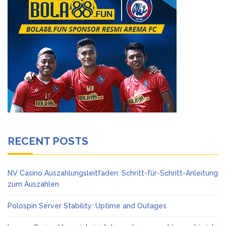
RECENT POSTS
NV Casino Auszahlungsleitfaden: Schritt-für-Schritt-Anleitung
zum Auszahlen
Polospin Server Stability: Uptime and Outages