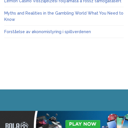
Lemon Casino Visszajelzési folyamata a rossz támogatásért
Myths and Realities in the Gambling World What You Need to
Know
Forståelse av økonomistyring i spillverdenen
Powered by
WordPress
|
Bootstrap Themes