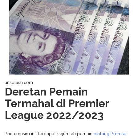
unsplash.com
Deretan Pemain
Termahal di Premier
League 2022/2023
Pada musim ini, terdapat sejumlah pemain
bintang Premier