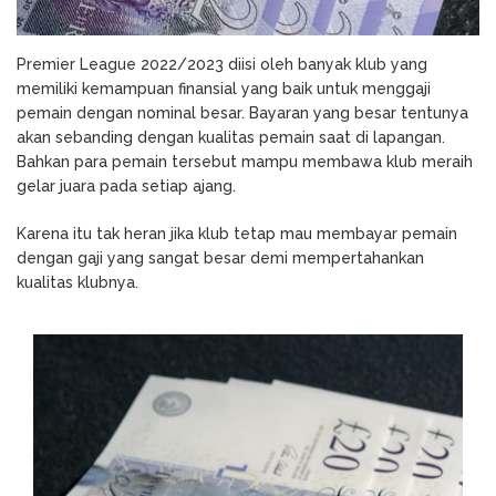
Premier League 2022/2023 diisi oleh banyak klub yang
memiliki kemampuan finansial yang baik untuk menggaji
pemain dengan nominal besar. Bayaran yang besar tentunya
akan sebanding dengan kualitas pemain saat di lapangan.
Bahkan para pemain tersebut mampu membawa klub meraih
gelar juara pada setiap ajang.
Karena itu tak heran jika klub tetap mau membayar pemain
dengan gaji yang sangat besar demi mempertahankan
kualitas klubnya.