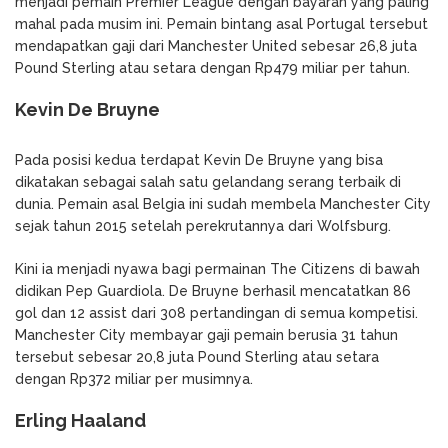
menjadi pemain Premier League dengan bayaran yang paling
mahal pada musim ini. Pemain bintang asal Portugal tersebut
mendapatkan gaji dari Manchester United sebesar 26,8 juta
Pound Sterling atau setara dengan Rp479 miliar per tahun.
Kevin De Bruyne
Pada posisi kedua terdapat Kevin De Bruyne yang bisa
dikatakan sebagai salah satu gelandang serang terbaik di
dunia. Pemain asal Belgia ini sudah membela Manchester City
sejak tahun 2015 setelah perekrutannya dari Wolfsburg.
Kini ia menjadi nyawa bagi permainan The Citizens di bawah
didikan Pep Guardiola. De Bruyne berhasil mencatatkan 86
gol dan 12 assist dari 308 pertandingan di semua kompetisi.
Manchester City membayar gaji pemain berusia 31 tahun
tersebut sebesar 20,8 juta Pound Sterling atau setara
dengan Rp372 miliar per musimnya.
Erling Haaland