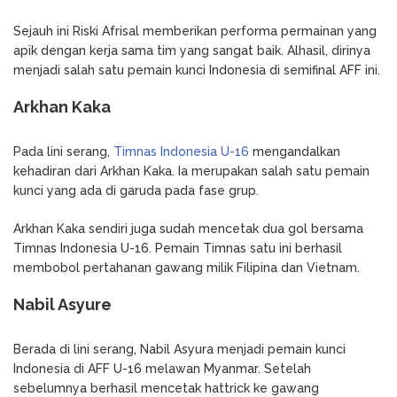
Sejauh ini Riski Afrisal memberikan performa permainan yang
apik dengan kerja sama tim yang sangat baik. Alhasil, dirinya
menjadi salah satu pemain kunci Indonesia di semifinal AFF ini.
Arkhan Kaka
Pada lini serang,
Timnas Indonesia U-16
mengandalkan
kehadiran dari Arkhan Kaka. Ia merupakan salah satu pemain
kunci yang ada di garuda pada fase grup.
Arkhan Kaka sendiri juga sudah mencetak dua gol bersama
Timnas Indonesia U-16. Pemain Timnas satu ini berhasil
membobol pertahanan gawang milik Filipina dan Vietnam.
Nabil Asyure
Berada di lini serang, Nabil Asyura menjadi pemain kunci
Indonesia di AFF U-16 melawan Myanmar. Setelah
sebelumnya berhasil mencetak hattrick ke gawang