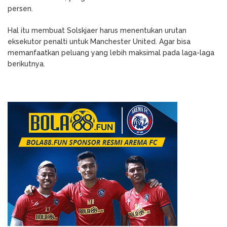
persen.
Hal itu membuat Solskjaer harus menentukan urutan
eksekutor penalti untuk Manchester United. Agar bisa
memanfaatkan peluang yang lebih maksimal pada laga-laga
berikutnya.