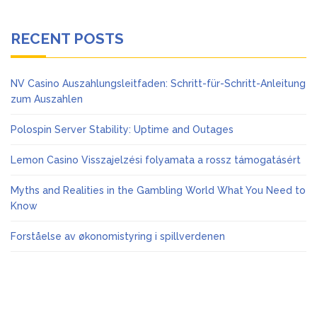
RECENT POSTS
NV Casino Auszahlungsleitfaden: Schritt-für-Schritt-Anleitung
zum Auszahlen
Polospin Server Stability: Uptime and Outages
Lemon Casino Visszajelzési folyamata a rossz támogatásért
Myths and Realities in the Gambling World What You Need to
Know
Forståelse av økonomistyring i spillverdenen