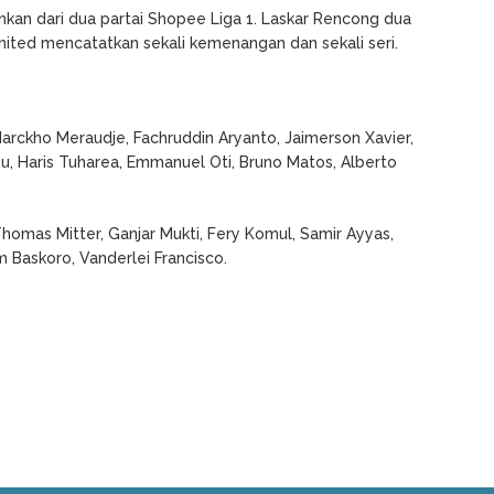
lahkan dari dua partai Shopee Liga 1. Laskar Rencong dua
nited mencatatkan sekali kemenangan dan sekali seri.
rckho Meraudje, Fachruddin Aryanto, Jaimerson Xavier,
u, Haris Tuharea, Emmanuel Oti, Bruno Matos, Alberto
 Thomas Mitter, Ganjar Mukti, Fery Komul, Samir Ayyas,
m Baskoro, Vanderlei Francisco.