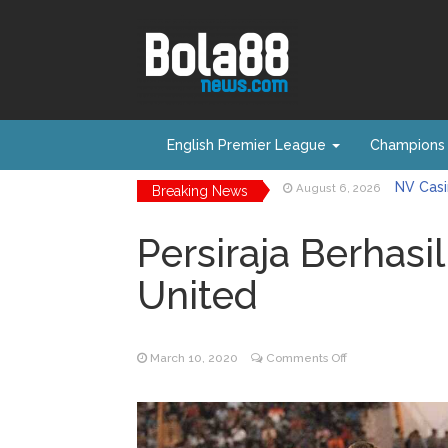
English Premier League
Champions
Breaking News
Polospi
August 6, 2026
Lemon C
August 6, 2026
Myths a
Persiraja Berhas
August 6, 2026
Forståe
August 4, 2026
United
Godz Cas
August 3, 2026
NV Casi
August 6, 2026
on
March 10, 2020
Comments Off
Persiraja
Berhasil
Imbangi
Madura