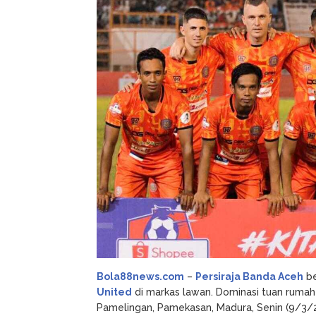
United
Bola88news.com
–
Persiraja Banda Aceh
be
United
di markas lawan. Dominasi tuan rumah
Pamelingan, Pamekasan, Madura, Senin (9/3/2