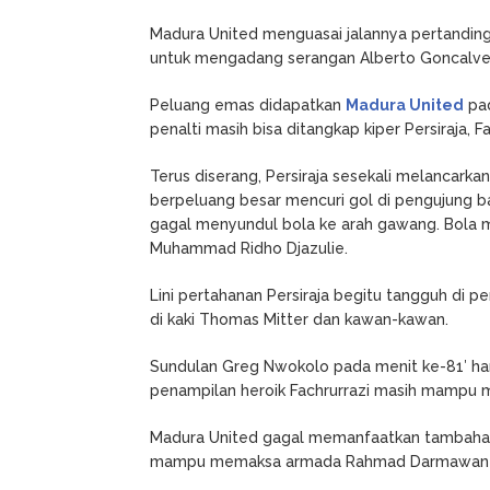
Madura United menguasai jalannya pertandin
untuk mengadang serangan Alberto Goncalve
Peluang emas didapatkan
Madura United
pad
penalti masih bisa ditangkap kiper Persiraja, Fa
Terus diserang, Persiraja sesekali melancarka
berpeluang besar mencuri gol di pengujung b
gagal menyundul bola ke arah gawang. Bola m
Muhammad Ridho Djazulie.
Lini pertahanan Persiraja begitu tangguh di p
di kaki Thomas Mitter dan kawan-kawan.
Sundulan Greg Nwokolo pada menit ke-81′ h
penampilan heroik Fachrurrazi masih mampu 
Madura United gagal memanfaatkan tambahan 
mampu memaksa armada Rahmad Darmawan unt