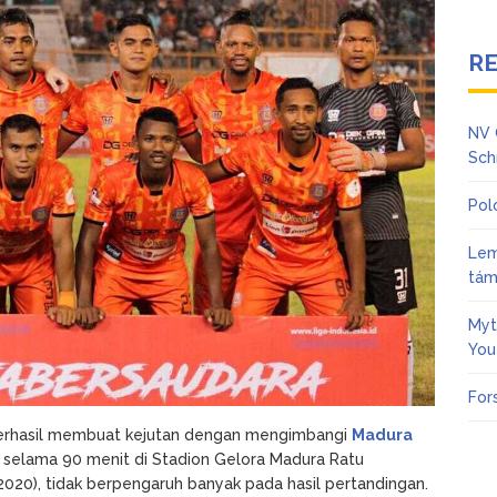
R
NV 
Sch
Pol
Lem
tám
Myt
You
For
rhasil membuat kejutan dengan mengimbangi
Madura
 selama 90 menit di Stadion Gelora Madura Ratu
020), tidak berpengaruh banyak pada hasil pertandingan.