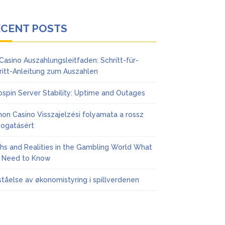
ECENT POSTS
Casino Auszahlungsleitfaden: Schritt-für-
ritt-Anleitung zum Auszahlen
ospin Server Stability: Uptime and Outages
on Casino Visszajelzési folyamata a rossz
ogatásért
hs and Realities in the Gambling World What
 Need to Know
ståelse av økonomistyring i spillverdenen