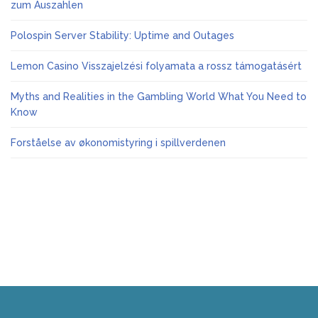
zum Auszahlen
Polospin Server Stability: Uptime and Outages
Lemon Casino Visszajelzési folyamata a rossz támogatásért
Myths and Realities in the Gambling World What You Need to
Know
Forståelse av økonomistyring i spillverdenen