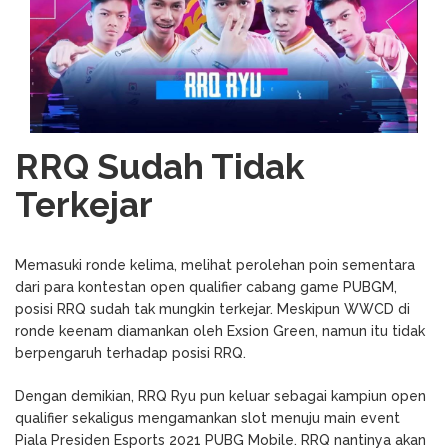
RRQ Sudah Tidak
Terkejar
Memasuki ronde kelima, melihat perolehan poin sementara
dari para kontestan open qualifier cabang game PUBGM,
posisi RRQ sudah tak mungkin terkejar. Meskipun WWCD di
ronde keenam diamankan oleh Exsion Green, namun itu tidak
berpengaruh terhadap posisi RRQ.
Dengan demikian, RRQ Ryu pun keluar sebagai kampiun open
qualifier sekaligus mengamankan slot menuju main event
Piala Presiden Esports 2021 PUBG Mobile. RRQ nantinya akan