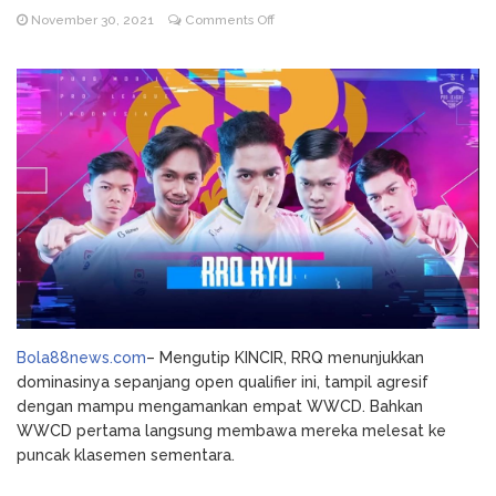
on
November 30, 2021
Comments Off
Godz Casino: Τα κορυφαία
August 3, 2026
Piala
slots και οι δυνατότητες που αξίζει να
Presiden
δοκιμάσετε
Esports
NV Casino
August 6, 2026
2021
Auszahlungsleitfaden: Schritt-für-Schritt-
RRQ
Anleitung zum Auszahlen
Ryu
Juara
Open
Qualifier
Bola88news.com
– Mengutip KINCIR, RRQ menunjukkan
dominasinya sepanjang open qualifier ini, tampil agresif
dengan mampu mengamankan empat WWCD. Bahkan
WWCD pertama langsung membawa mereka melesat ke
puncak klasemen sementara.